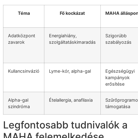
Téma
Fő kockázat
MAHA álláspon
Adatközpont
Energiahiány,
Szigorúbb
zavarok
szolgáltatáskimaradás
szabályozás
Kullancsinvázió
Lyme-kór, alpha-gal
Egészségügyi
kampányok
erősítése
Alpha-gal
Ételallergia, anafilaxia
Szűrőprogramo
szindróma
támogatása
Legfontosabb tudnivalók a
MAHA felemelkedése