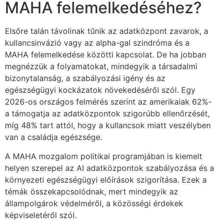
MAHA felemelkedéséhez?
Elsőre talán távolinak tűnik az adatközpont zavarok, a
kullancsinvázió vagy az alpha-gal szindróma és a
MAHA felemelkedése közötti kapcsolat. De ha jobban
megnézzük a folyamatokat, mindegyik a társadalmi
bizonytalanság, a szabályozási igény és az
egészségügyi kockázatok növekedéséről szól. Egy
2026-os országos felmérés szerint az amerikaiak 62%-
a támogatja az adatközpontok szigorúbb ellenőrzését,
míg 48% tart attól, hogy a kullancsok miatt veszélyben
van a családja egészsége.
A MAHA mozgalom politikai programjában is kiemelt
helyen szerepel az AI adatközpontok szabályozása és a
környezeti egészségügyi előírások szigorítása. Ezek a
témák összekapcsolódnak, mert mindegyik az
állampolgárok védelméről, a közösségi érdekek
képviseletéről szól.