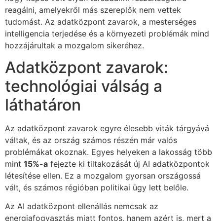
reagálni, amelyekről más szereplők nem vettek
tudomást. Az adatközpont zavarok, a mesterséges
intelligencia terjedése és a környezeti problémák mind
hozzájárultak a mozgalom sikeréhez.
Adatközpont zavarok:
technológiai válság a
láthatáron
Az adatközpont zavarok egyre élesebb viták tárgyává
váltak, és az ország számos részén már valós
problémákat okoznak. Egyes helyeken a lakosság több
mint
15%-a
fejezte ki tiltakozását új AI adatközpontok
létesítése ellen. Ez a mozgalom gyorsan országossá
vált, és számos régióban politikai ügy lett belőle.
Az AI adatközpont ellenállás nemcsak az
energiafogyasztás miatt fontos, hanem azért is, mert a