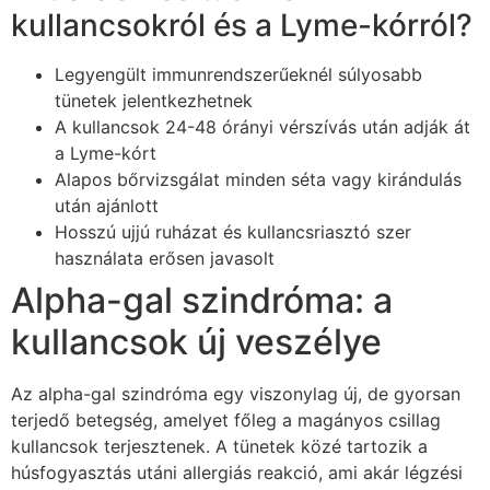
kullancsokról és a Lyme-kórról?
Legyengült immunrendszerűeknél súlyosabb
tünetek jelentkezhetnek
A kullancsok 24-48 órányi vérszívás után adják át
a Lyme-kórt
Alapos bőrvizsgálat minden séta vagy kirándulás
után ajánlott
Hosszú ujjú ruházat és kullancsriasztó szer
használata erősen javasolt
Alpha-gal szindróma: a
kullancsok új veszélye
Az alpha-gal szindróma egy viszonylag új, de gyorsan
terjedő betegség, amelyet főleg a magányos csillag
kullancsok terjesztenek. A tünetek közé tartozik a
húsfogyasztás utáni allergiás reakció, ami akár légzési