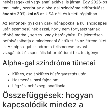
nehézségekkel vagy anafilaxiával is járhat. Egy 2026-os
tanulmány szerint az alpha-gal szindróma előfordulása
évente 20%-kal nő
az USA déli és keleti régióiban.
Az érintettek gyakran csak hónapokkal a kullancscsípés
után szembesülnek azzal, hogy nem fogyaszthatnak
többé marha-, sertés- vagy bárányhúst. Ez jelentősen
befolyásolhatja a mindennapi életüket és az étrendjüket
is. Az alpha-gal szindróma felismerése orvosi
vizsgálatot és speciális laboratóriumi tesztet igényel.
Alpha-gal szindróma tünetei
Kiütés, csalánkiütés húsfogyasztás után
Hasmenés, hasi fájdalom
Légzési nehézség, anafilaxia
Összefüggések: hogyan
kapcsolódik mindez a