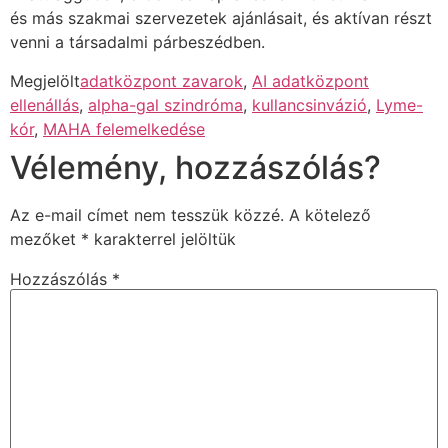
és más szakmai szervezetek ajánlásait, és aktívan részt
venni a társadalmi párbeszédben.
Megjelölt
adatközpont zavarok
,
AI adatközpont
ellenállás
,
alpha-gal szindróma
,
kullancsinvázió
,
Lyme-
kór
,
MAHA felemelkedése
Vélemény, hozzászólás?
Az e-mail címet nem tesszük közzé.
A kötelező
mezőket
*
karakterrel jelöltük
Hozzászólás
*