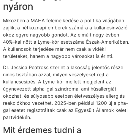
nyáron
Miközben a MAHA felemelkedése a politika világában
zajlik, a hétköznapi emberek számára a kullancsinvázió
okoz egyre nagyobb gondot. Az elmúlt négy évben
40%-kal nőtt a Lyme-kór esetszáma Észak-Amerikában.
A kullancsok terjedése már nem csak a vidéki
területeket, hanem a nagyobb városokat is érinti.
Dr. Jessica Peatross szerint a lakosság jelentős része
nincs tisztában azzal, milyen veszélyeket rejt a
kullancscsípés. A Lyme-kór mellett megjelent az
úgynevezett alpha-gal szindróma, ami húsallergiát
okozhat, és súlyosabb esetben életveszélyes allergiás
reakciókhoz vezethet. 2025-ben például 1200 új alpha-
gal esetet regisztráltak csak az Egyesült Államok keleti
partvidékén.
Mit érdemes tudni a