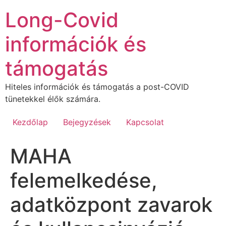
Ugrás
Long-Covid
a
tartalomhoz
információk és
támogatás
Hiteles információk és támogatás a post-COVID
tünetekkel élők számára.
Kezdőlap
Bejegyzések
Kapcsolat
MAHA
felemelkedése,
adatközpont zavarok