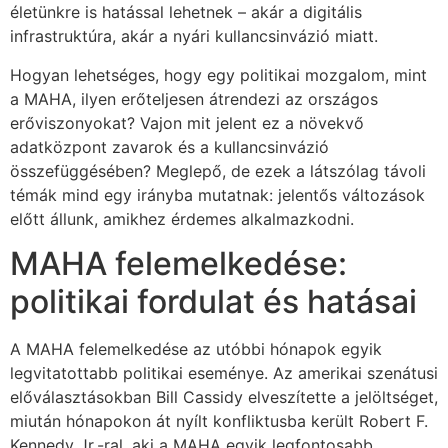
életünkre is hatással lehetnek – akár a digitális
infrastruktúra, akár a nyári kullancsinvázió miatt.
Hogyan lehetséges, hogy egy politikai mozgalom, mint
a MAHA, ilyen erőteljesen átrendezi az országos
erőviszonyokat? Vajon mit jelent ez a növekvő
adatközpont zavarok és a kullancsinvázió
összefüggésében? Meglepő, de ezek a látszólag távoli
témák mind egy irányba mutatnak: jelentős változások
előtt állunk, amikhez érdemes alkalmazkodni.
MAHA felemelkedése:
politikai fordulat és hatásai
A MAHA felemelkedése az utóbbi hónapok egyik
legvitatottabb politikai eseménye. Az amerikai szenátusi
előválasztásokban Bill Cassidy elveszítette a jelöltséget,
miután hónapokon át nyílt konfliktusba került Robert F.
Kennedy Jr.-ral, aki a MAHA egyik legfontosabb