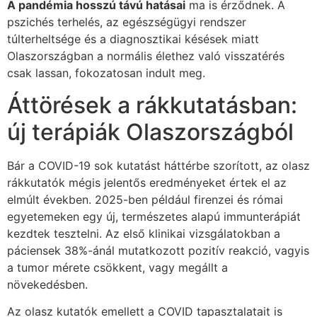
A pandémia hosszú távú hatásai
ma is érződnek. A
pszichés terhelés, az egészségügyi rendszer
túlterheltsége és a diagnosztikai késések miatt
Olaszországban a normális élethez való visszatérés
csak lassan, fokozatosan indult meg.
Áttörések a rákkutatásban:
új terápiák Olaszországból
Bár a COVID-19 sok kutatást háttérbe szorított, az olasz
rákkutatók mégis jelentős eredményeket értek el az
elmúlt években. 2025-ben például firenzei és római
egyetemeken egy új, természetes alapú immunterápiát
kezdtek tesztelni. Az első klinikai vizsgálatokban a
páciensek 38%-ánál mutatkozott pozitív reakció, vagyis
a tumor mérete csökkent, vagy megállt a
növekedésben.
Az olasz kutatók emellett a COVID tapasztalatait is