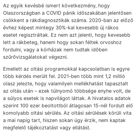
Az egyik kevésbé ismert következmény, hogy
Olaszországban a COVID pánik időszakában jelentősen
csökkent a rákdiagnosztikák száma. 2020-ban az előző
évhez képest mintegy 30%-kal kevesebb új rákos
esetet regisztráltak. Ez nem azt jelenti, hogy kevesebb
lett a rákbeteg, hanem hogy sokan féltek orvoshoz
fordulni, vagy a kórházak nem tudtak időben
szűrővizsgálatokat végezni.
Emellett az oltási programokkal kapcsolatban is egyre
több kérdés merült fel. 2021-ben több mint 1,2 millió
olasz jelezte, hogy valamilyen mellékhatást tapasztalt
az oltás után – ezek túlnyomó többsége enyhe volt, de
a súlyos esetek is napvilágot láttak. A hivatalos adatok
szerint 100 ezer beoltottból átlagosan 15-nél fordult elő
komolyabb oltási sérülés. Az oltási sérülések körüli vita
a mai napig tart, hiszen sokan úgy érzik, nem kaptak
megfelelő tájékoztatást vagy ellátást.