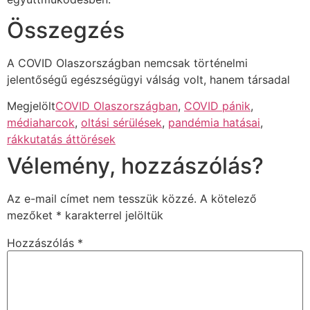
Összegzés
A COVID Olaszországban nemcsak történelmi
jelentőségű egészségügyi válság volt, hanem társadal
Megjelölt
COVID Olaszországban
,
COVID pánik
,
médiaharcok
,
oltási sérülések
,
pandémia hatásai
,
rákkutatás áttörések
Vélemény, hozzászólás?
Az e-mail címet nem tesszük közzé.
A kötelező
mezőket
*
karakterrel jelöltük
Hozzászólás
*