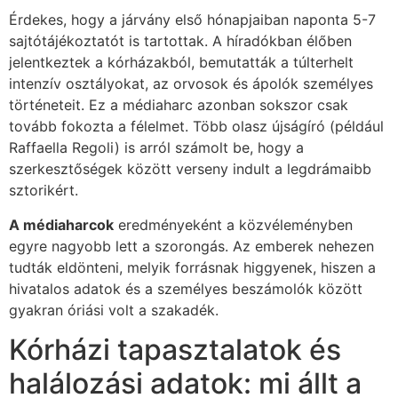
Érdekes, hogy a járvány első hónapjaiban naponta 5-7
sajtótájékoztatót is tartottak. A híradókban élőben
jelentkeztek a kórházakból, bemutatták a túlterhelt
intenzív osztályokat, az orvosok és ápolók személyes
történeteit. Ez a médiaharc azonban sokszor csak
tovább fokozta a félelmet. Több olasz újságíró (például
Raffaella Regoli) is arról számolt be, hogy a
szerkesztőségek között verseny indult a legdrámaibb
sztorikért.
A médiaharcok
eredményeként a közvéleményben
egyre nagyobb lett a szorongás. Az emberek nehezen
tudták eldönteni, melyik forrásnak higgyenek, hiszen a
hivatalos adatok és a személyes beszámolók között
gyakran óriási volt a szakadék.
Kórházi tapasztalatok és
halálozási adatok: mi állt a