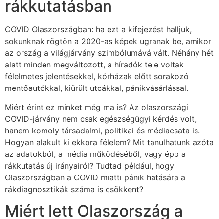
rákkutatásban
COVID Olaszországban: ha ezt a kifejezést halljuk,
sokunknak rögtön a 2020-as képek ugranak be, amikor
az ország a világjárvány szimbólumává vált. Néhány hét
alatt minden megváltozott, a híradók tele voltak
félelmetes jelentésekkel, kórházak előtt sorakozó
mentőautókkal, kiürült utcákkal, pánikvásárlással.
Miért érint ez minket még ma is? Az olaszországi
COVID-járvány nem csak egészségügyi kérdés volt,
hanem komoly társadalmi, politikai és médiacsata is.
Hogyan alakult ki ekkora félelem? Mit tanulhatunk azóta
az adatokból, a média működéséből, vagy épp a
rákkutatás új irányairól? Tudtad például, hogy
Olaszországban a COVID miatti pánik hatására a
rákdiagnosztikák száma is csökkent?
Miért lett Olaszország a