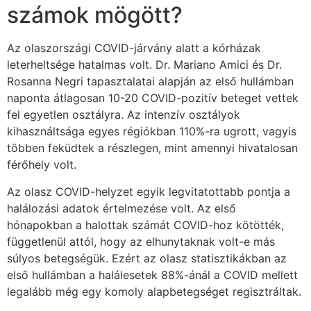
számok mögött?
Az olaszországi COVID-járvány alatt a kórházak
leterheltsége hatalmas volt. Dr. Mariano Amici és Dr.
Rosanna Negri tapasztalatai alapján az első hullámban
naponta átlagosan 10-20 COVID-pozitív beteget vettek
fel egyetlen osztályra. Az intenzív osztályok
kihasználtsága egyes régiókban 110%-ra ugrott, vagyis
többen feküdtek a részlegen, mint amennyi hivatalosan
férőhely volt.
Az olasz COVID-helyzet egyik legvitatottabb pontja a
halálozási adatok értelmezése volt. Az első
hónapokban a halottak számát COVID-hoz kötötték,
függetlenül attól, hogy az elhunytaknak volt-e más
súlyos betegségük. Ezért az olasz statisztikákban az
első hullámban a halálesetek 88%-ánál a COVID mellett
legalább még egy komoly alapbetegséget regisztráltak.