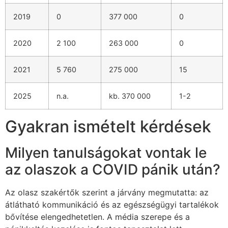
2019
0
377 000
0
2020
2 100
263 000
0
2021
5 760
275 000
15
2025
n.a.
kb. 370 000
1-2
Gyakran ismételt kérdések
Milyen tanulságokat vontak le
az olaszok a COVID pánik után?
Az olasz szakértők szerint a járvány megmutatta: az
átlátható kommunikáció és az egészségügyi tartalékok
bővítése elengedhetetlen. A média szerepe és a