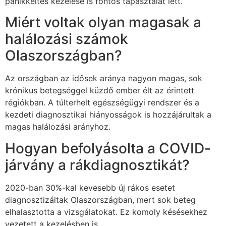
pánikkeltés kezelése is fontos tapasztalat lett.
Miért voltak olyan magasak a
halálozási számok
Olaszországban?
Az országban az idősek aránya nagyon magas, sok
krónikus betegséggel küzdő ember élt az érintett
régiókban. A túlterhelt egészségügyi rendszer és a
kezdeti diagnosztikai hiányosságok is hozzájárultak a
magas halálozási arányhoz.
Hogyan befolyásolta a COVID-
járvány a rákdiagnosztikát?
2020-ban 30%-kal kevesebb új rákos esetet
diagnosztizáltak Olaszországban, mert sok beteg
elhalasztotta a vizsgálatokat. Ez komoly késésekhez
vezetett a kezelésben is.