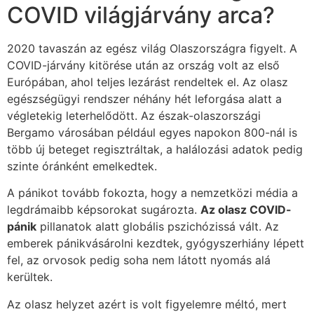
COVID világjárvány arca?
2020 tavaszán az egész világ Olaszországra figyelt. A
COVID-járvány kitörése után az ország volt az első
Európában, ahol teljes lezárást rendeltek el. Az olasz
egészségügyi rendszer néhány hét leforgása alatt a
végletekig leterhelődött. Az észak-olaszországi
Bergamo városában például egyes napokon 800-nál is
több új beteget regisztráltak, a halálozási adatok pedig
szinte óránként emelkedtek.
A pánikot tovább fokozta, hogy a nemzetközi média a
legdrámaibb képsorokat sugározta.
Az olasz COVID-
pánik
pillanatok alatt globális pszichózissá vált. Az
emberek pánikvásárolni kezdtek, gyógyszerhiány lépett
fel, az orvosok pedig soha nem látott nyomás alá
kerültek.
Az olasz helyzet azért is volt figyelemre méltó, mert