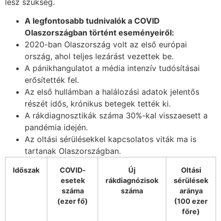
lesz szükség.
A legfontosabb tudnivalók a COVID
Olaszországban történt eseményeiről:
2020-ban Olaszország volt az első európai
ország, ahol teljes lezárást vezettek be.
A pánikhangulatot a média intenzív tudósításai
erősítették fel.
Az első hullámban a halálozási adatok jelentős
részét idős, krónikus betegek tették ki.
A rákdiagnosztikák száma 30%-kal visszaesett a
pandémia idején.
Az oltási sérülésekkel kapcsolatos viták ma is
tartanak Olaszországban.
Időszak
COVID-
Új
Oltási
esetek
rákdiagnózisok
sérülések
száma
száma
aránya
(ezer fő)
(100 ezer
főre)