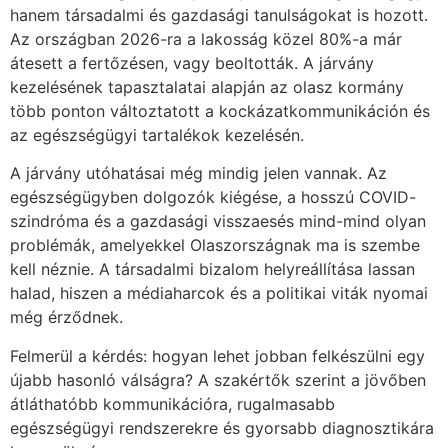
hanem társadalmi és gazdasági tanulságokat is hozott.
Az országban 2026-ra a lakosság közel 80%-a már
átesett a fertőzésen, vagy beoltották. A járvány
kezelésének tapasztalatai alapján az olasz kormány
több ponton változtatott a kockázatkommunikáción és
az egészségügyi tartalékok kezelésén.
A járvány utóhatásai még mindig jelen vannak. Az
egészségügyben dolgozók kiégése, a hosszú COVID-
szindróma és a gazdasági visszaesés mind-mind olyan
problémák, amelyekkel Olaszországnak ma is szembe
kell néznie. A társadalmi bizalom helyreállítása lassan
halad, hiszen a médiaharcok és a politikai viták nyomai
még érződnek.
Felmerül a kérdés: hogyan lehet jobban felkészülni egy
újabb hasonló válságra? A szakértők szerint a jövőben
átláthatóbb kommunikációra, rugalmasabb
egészségügyi rendszerekre és gyorsabb diagnosztikára