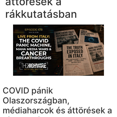
áttörések a
rákkutatásban
COVID pánik
Olaszországban,
médiaharcok és áttörések a