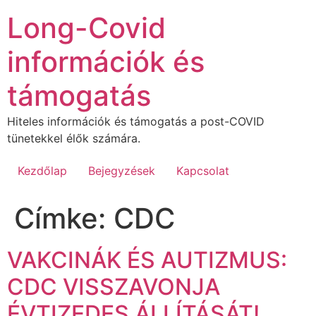
Ugrás
Long-Covid
a
tartalomhoz
információk és
támogatás
Hiteles információk és támogatás a post-COVID
tünetekkel élők számára.
Kezdőlap
Bejegyzések
Kapcsolat
Címke:
CDC
VAKCINÁK ÉS AUTIZMUS:
CDC VISSZAVONJA
ÉVTIZEDES ÁLLÍTÁSÁT!