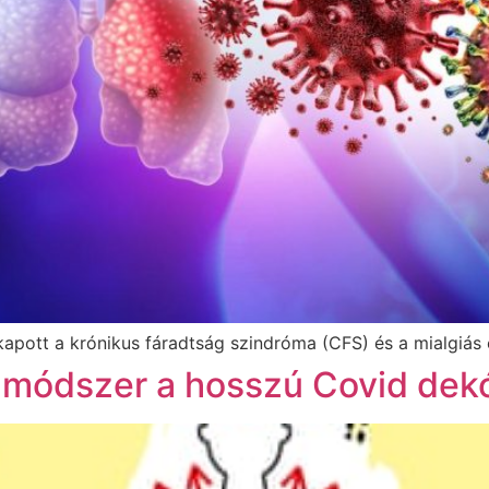
pott a krónikus fáradtság szindróma (CFS) és a mialgiás e
új módszer a hosszú Covid dek