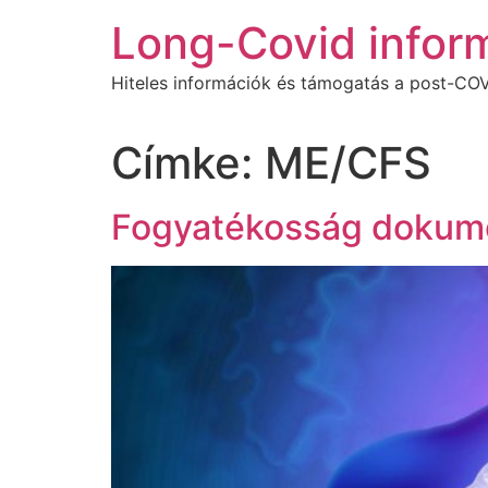
Ugrás
Long-Covid infor
a
tartalomhoz
Hiteles információk és támogatás a post-COV
Címke:
ME/CFS
Fogyatékosság dokume