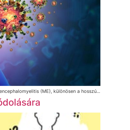
ncephalomyelitis (ME), különösen a hosszú...
ódolására