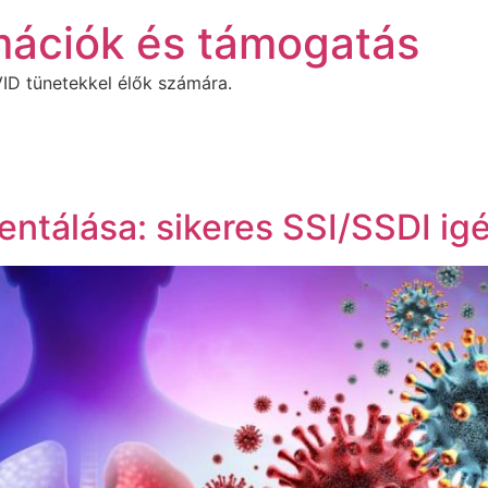
mációk és támogatás
ID tünetekkel élők számára.
ntálása: sikeres SSI/SSDI i