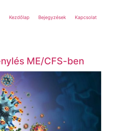
Kezdőlap
Bejegyzések
Kapcsolat
génylés ME/CFS-ben