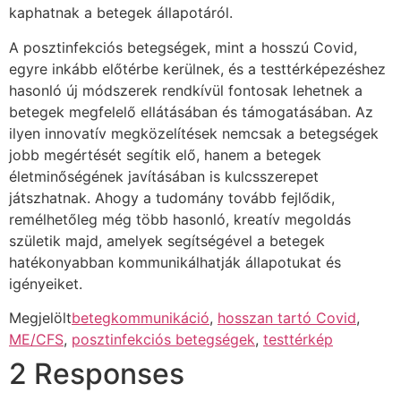
kaphatnak a betegek állapotáról.
A posztinfekciós betegségek, mint a hosszú Covid,
egyre inkább előtérbe kerülnek, és a testtérképezéshez
hasonló új módszerek rendkívül fontosak lehetnek a
betegek megfelelő ellátásában és támogatásában. Az
ilyen innovatív megközelítések nemcsak a betegségek
jobb megértését segítik elő, hanem a betegek
életminőségének javításában is kulcsszerepet
játszhatnak. Ahogy a tudomány tovább fejlődik,
remélhetőleg még több hasonló, kreatív megoldás
születik majd, amelyek segítségével a betegek
hatékonyabban kommunikálhatják állapotukat és
igényeiket.
Megjelölt
betegkommunikáció
,
hosszan tartó Covid
,
ME/CFS
,
posztinfekciós betegségek
,
testtérkép
2 Responses