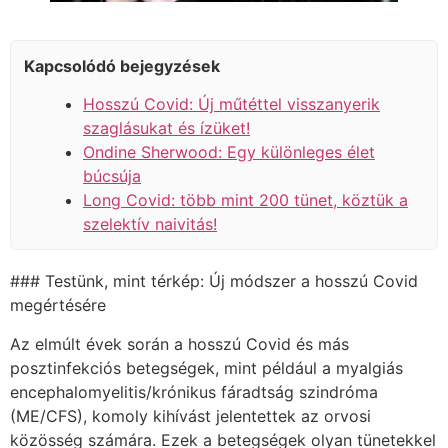
Kapcsolódó bejegyzések
Hosszú Covid: Új műtéttel visszanyerik
szaglásukat és ízüket!
Ondine Sherwood: Egy különleges élet
búcsúja
Long Covid: több mint 200 tünet, köztük a
szelektív naivitás!
### Testünk, mint térkép: Új módszer a hosszú Covid
megértésére
Az elmúlt évek során a hosszú Covid és más
posztinfekciós betegségek, mint például a myalgiás
encephalomyelitis/krónikus fáradtság szindróma
(ME/CFS), komoly kihívást jelentettek az orvosi
közösség számára. Ezek a betegségek olyan tünetekkel