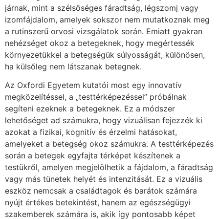
járnak, mint a szélsőséges fáradtság, légszomj vagy
izomfájdalom, amelyek sokszor nem mutatkoznak meg
a rutinszerű orvosi vizsgálatok során. Emiatt gyakran
nehézséget okoz a betegeknek, hogy megértessék
környezetükkel a betegségük súlyosságát, különösen,
ha külsőleg nem látszanak betegnek.
Az Oxfordi Egyetem kutatói most egy innovatív
megközelítéssel, a „testtérképezéssel” próbálnak
segíteni ezeknek a betegeknek. Ez a módszer
lehetőséget ad számukra, hogy vizuálisan fejezzék ki
azokat a fizikai, kognitív és érzelmi hatásokat,
amelyeket a betegség okoz számukra. A testtérképezés
során a betegek egyfajta térképet készítenek a
testükről, amelyen megjelölhetik a fájdalom, a fáradtság
vagy más tünetek helyét és intenzitását. Ez a vizuális
eszköz nemcsak a családtagok és barátok számára
nyújt értékes betekintést, hanem az egészségügyi
szakemberek számára is, akik így pontosabb képet