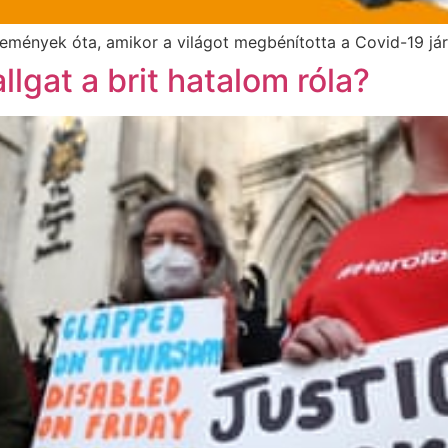
emények óta, amikor a világot megbénította a Covid-19 járv
lgat a brit hatalom róla?