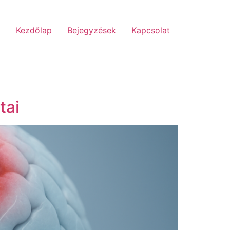
Kezdőlap
Bejegyzések
Kapcsolat
tai