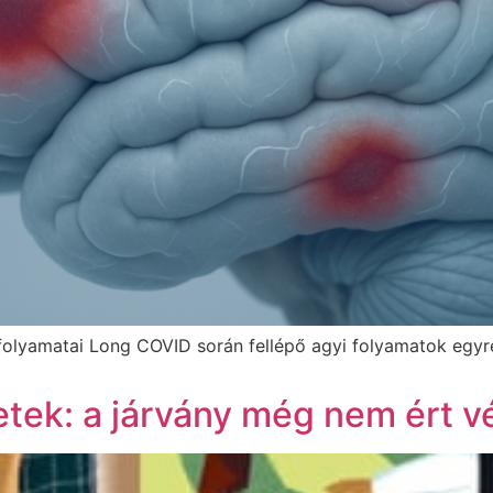
folyamatai Long COVID során fellépő agyi folyamatok egyr
tek: a járvány még nem ért v