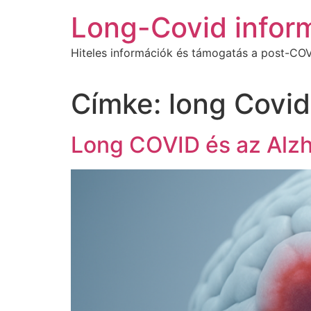
Ugrás
Long-Covid infor
a
tartalomhoz
Hiteles információk és támogatás a post-COV
Címke:
long Covid
Long COVID és az Alzh