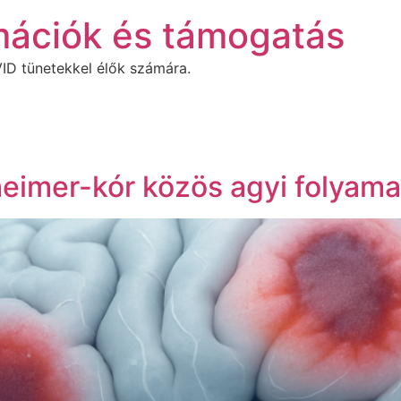
mációk és támogatás
ID tünetekkel élők számára.
eimer-kór közös agyi folyama