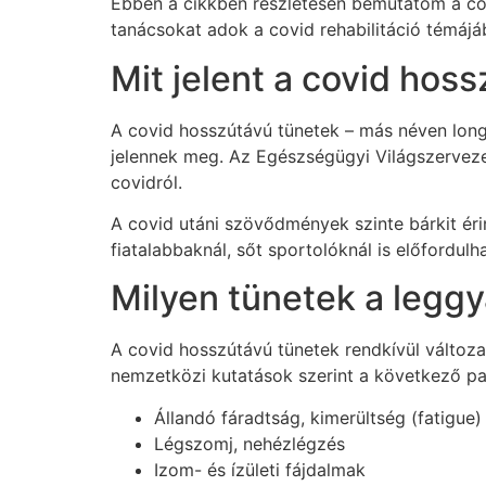
Ebben a cikkben részletesen bemutatom a covi
tanácsokat adok a covid rehabilitáció témájá
Mit jelent a covid hos
A covid hosszútávú tünetek – más néven long 
jelennek meg. Az Egészségügyi Világszervezet
covidról.
A covid utáni szövődmények szinte bárkit éri
fiatalabbaknál, sőt sportolóknál is előfordul
Milyen tünetek a legg
A covid hosszútávú tünetek rendkívül változa
nemzetközi kutatások szerint a következő pa
Állandó fáradtság, kimerültség (fatigue)
Légszomj, nehézlégzés
Izom- és ízületi fájdalmak