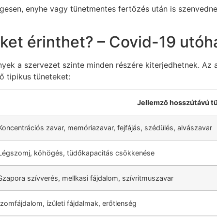
égesen, enyhe vagy tünetmentes fertőzés után is szenvedne
ket érinthet? – Covid-19 utó
yek a szervezet szinte minden részére kiterjedhetnek. Az 
ő tipikus tüneteket:
Jellemző hosszútávú t
Koncentrációs zavar, memóriazavar, fejfájás, szédülés, alvászavar
Légszomj, köhögés, tüdőkapacitás csökkenése
Szapora szívverés, mellkasi fájdalom, szívritmuszavar
Izomfájdalom, ízületi fájdalmak, erőtlenség