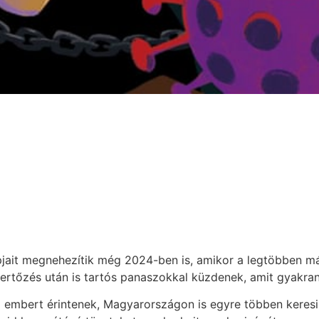
jait megnehezítik még 2024-ben is, amikor a legtöbben má
ertőzés után is tartós panaszokkal küzdenek, amit gyakran
ó embert érintenek, Magyarországon is egyre többen keresik