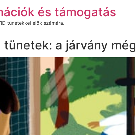
mációk és támogatás
ID tünetekkel élők számára.
 tünetek: a járvány mé