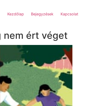
Kezdőlap
Bejegyzések
Kapcsolat
g nem ért véget