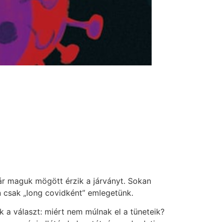
r maguk mögött érzik a járványt. Sokan
 csak „long covidként” emlegetünk.
 a választ: miért nem múlnak el a tüneteik?