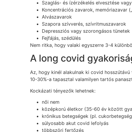
Szaglás- és ízérzékelés elvesztése vagy
Koncentrációs zavarok, memóriazavar („
Alvászavarok
Szapora szívverés, szívritmuszavarok
Depressziós vagy szorongásos tünetek
Fejfájás, szédülés
Nem ritka, hogy valaki egyszerre 3-4 különb
A long covid gyakorisá
Az, hogy kinél alakulnak ki covid hosszútávú
10-30%-a tapasztal valamilyen tartós panasz
Kockázati tényezők lehetnek:
női nem
középkorú életkor (35-60 év között gy
krónikus betegségek (pl. cukorbetegsé
súlyosabb akut covid lefolyás
többszöri fertőzés