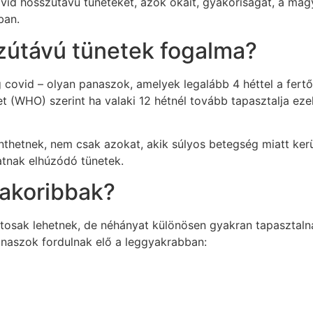
d hosszútávú tüneteket, azok okait, gyakoriságát, a magya
ban.
szútávú tünetek fogalma?
covid – olyan panaszok, amelyek legalább 4 héttel a fertő
 (WHO) szerint ha valaki 12 hétnél tovább tapasztalja eze
nthetnek, nem csak azokat, akik súlyos betegség miatt kerü
hatnak elhúzódó tünetek.
yakoribbak?
tosak lehetnek, de néhányat különösen gyakran tapasztalna
naszok fordulnak elő a leggyakrabban: