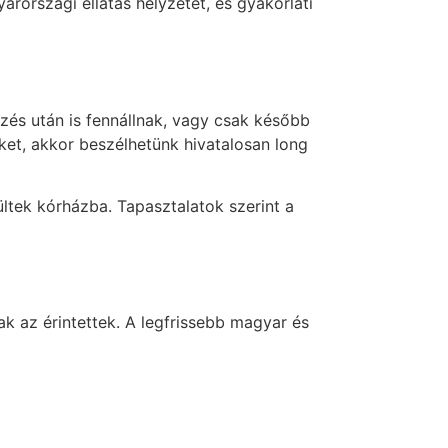
rországi ellátás helyzetét, és gyakorlati
zés után is fennállnak, vagy csak később
ket, akkor beszélhetünk hivatalosan long
ltek kórházba. Tapasztalatok szerint a
k az érintettek. A legfrissebb magyar és