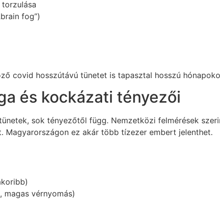
 torzulása
brain fog”)
öző covid hosszútávú tünetet is tapasztal hosszú hónapoko
ga és kockázati tényezői
 tünetek, sok tényezőtől függ. Nemzetközi felmérések szer
t. Magyarországon ez akár több tízezer embert jelenthet.
akoribb)
g, magas vérnyomás)