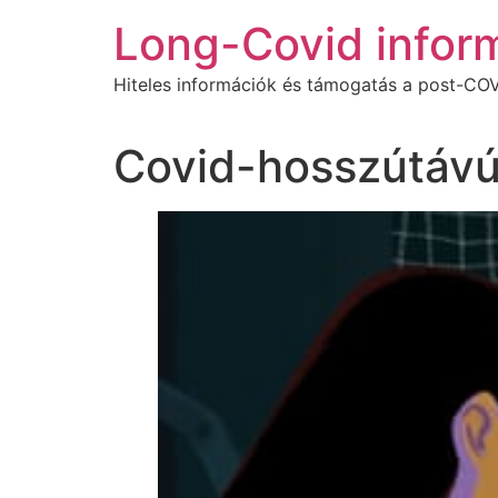
Ugrás
Long-Covid infor
a
tartalomhoz
Hiteles információk és támogatás a post-COV
Covid-hosszútávú