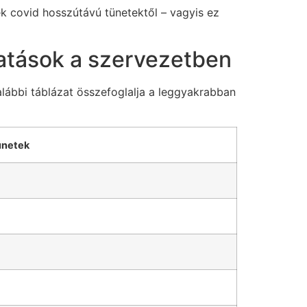
k covid hosszútávú tünetektől – vagyis ez
hatások a szervezetben
alábbi táblázat összefoglalja a leggyakrabban
ünetek