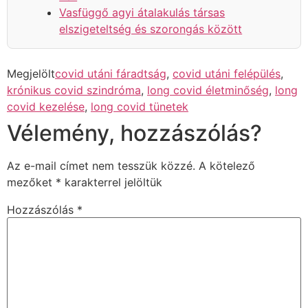
Vasfüggő agyi átalakulás társas
elszigeteltség és szorongás között
Megjelölt
covid utáni fáradtság
,
covid utáni felépülés
,
krónikus covid szindróma
,
long covid életminőség
,
long
covid kezelése
,
long covid tünetek
Vélemény, hozzászólás?
Az e-mail címet nem tesszük közzé.
A kötelező
mezőket
*
karakterrel jelöltük
Hozzászólás
*