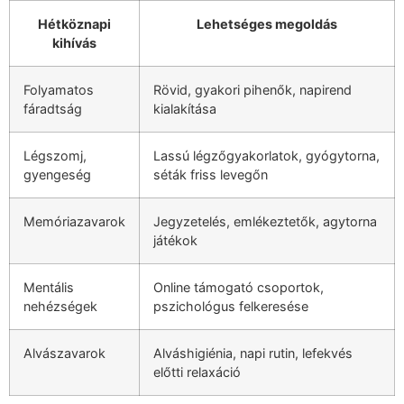
Hétköznapi
Lehetséges megoldás
kihívás
Folyamatos
Rövid, gyakori pihenők, napirend
fáradtság
kialakítása
Légszomj,
Lassú légzőgyakorlatok, gyógytorna,
gyengeség
séták friss levegőn
Memóriazavarok
Jegyzetelés, emlékeztetők, agytorna
játékok
Mentális
Online támogató csoportok,
nehézségek
pszichológus felkeresése
Alvászavarok
Alváshigiénia, napi rutin, lefekvés
előtti relaxáció