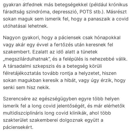
gyakran átfednek más betegségekkel (például krónikus
fáradtság szindróma, depresszió, POTS stb.). Másrészt
sokan maguk sem ismerik fel, hogy a panaszaik a covid
utóhatásai lehetnek.
Nagyon gyakori, hogy a páciensek csak hónapokkal
vagy akár egy évvel a fertőzés után keresnek fel
szakembert. Ezalatt az idő alatt a tünetek
„megszilárdulhatnak”, és a felépülés is nehezebbé válik.
A társadalmi szkepszis és a betegség körüli
félretájékoztatás tovább rontja a helyzetet, hiszen
sokan magukban keresik a hibát, vagy úgy érzik, hogy
senki sem hisz nekik.
Szerencsére az egészségügyben egyre több helyen
ismerik fel a long covid jelentőségét, és már elérhetők
multidiszciplináris long covid klinikák, ahol több
szakterület szakemberei dolgoznak együtt a
páciensekért.