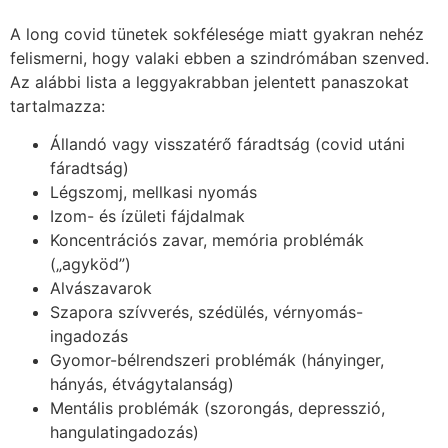
A long covid tünetek sokfélesége miatt gyakran nehéz
felismerni, hogy valaki ebben a szindrómában szenved.
Az alábbi lista a leggyakrabban jelentett panaszokat
tartalmazza:
Állandó vagy visszatérő fáradtság (covid utáni
fáradtság)
Légszomj, mellkasi nyomás
Izom- és ízületi fájdalmak
Koncentrációs zavar, memória problémák
(„agyköd”)
Alvászavarok
Szapora szívverés, szédülés, vérnyomás-
ingadozás
Gyomor-bélrendszeri problémák (hányinger,
hányás, étvágytalanság)
Mentális problémák (szorongás, depresszió,
hangulatingadozás)