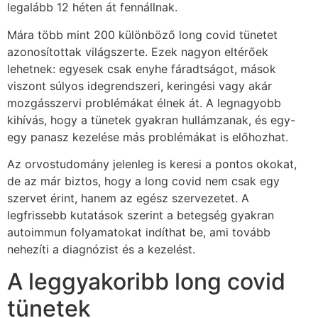
legalább 12 héten át fennállnak.
Mára több mint 200 különböző long covid tünetet
azonosítottak világszerte. Ezek nagyon eltérőek
lehetnek: egyesek csak enyhe fáradtságot, mások
viszont súlyos idegrendszeri, keringési vagy akár
mozgásszervi problémákat élnek át. A legnagyobb
kihívás, hogy a tünetek gyakran hullámzanak, és egy-
egy panasz kezelése más problémákat is előhozhat.
Az orvostudomány jelenleg is keresi a pontos okokat,
de az már biztos, hogy a long covid nem csak egy
szervet érint, hanem az egész szervezetet. A
legfrissebb kutatások szerint a betegség gyakran
autoimmun folyamatokat indíthat be, ami tovább
nehezíti a diagnózist és a kezelést.
A leggyakoribb long covid
tünetek