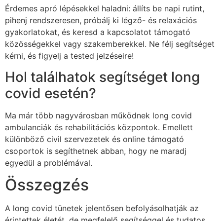
Érdemes apró lépésekkel haladni: állíts be napi rutint,
pihenj rendszeresen, próbálj ki légző- és relaxációs
gyakorlatokat, és keresd a kapcsolatot támogató
közösségekkel vagy szakemberekkel. Ne félj segítséget
kérni, és figyelj a tested jelzéseire!
Hol találhatok segítséget long
covid esetén?
Ma már több nagyvárosban működnek long covid
ambulanciák és rehabilitációs központok. Emellett
különböző civil szervezetek és online támogató
csoportok is segíthetnek abban, hogy ne maradj
egyedül a problémával.
Összegzés
A long covid tünetek jelentősen befolyásolhatják az
érintettek életét, de megfelelő segítséggel és tudatos