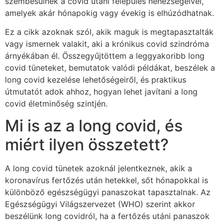
szembesülnek a covid utáni felépülés nehézségeivel,
amelyek akár hónapokig vagy évekig is elhúzódhatnak.
Ez a cikk azoknak szól, akik maguk is megtapasztalták
vagy ismernek valakit, aki a krónikus covid szindróma
árnyékában él. Összegyűjtöttem a leggyakoribb long
covid tüneteket, bemutatok valódi példákat, beszélek a
long covid kezelése lehetőségeiről, és praktikus
útmutatót adok ahhoz, hogyan lehet javítani a long
covid életminőség szintjén.
Mi is az a long covid, és
miért ilyen összetett?
A long covid tünetek azoknál jelentkeznek, akik a
koronavírus fertőzés után hetekkel, sőt hónapokkal is
különböző egészségügyi panaszokat tapasztalnak. Az
Egészségügyi Világszervezet (WHO) szerint akkor
beszélünk long covidról, ha a fertőzés utáni panaszok