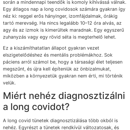
során a mindennapi teendők is komoly kihívássá válnak.
Egy átlagos nap a long covidosok számára gyakran így
néz ki: reggel erős hányinger, izomfájdalmak, órákig
tartó merevség. Ha nincs legalább 10–12 óra alvás, az
agy és az izmok is kimerültek maradnak. Egy egyszerű
zuhanyzás vagy egy rövid séta is megterhelő lehet.
Ez a kiszámíthatatlan állapot gyakran vezet
elszigetelődéshez és mentális problémákhoz. Sok
páciens arról számol be, hogy a társasági élet teljesen
megszűnt, és újra kell építeniük az önbizalmukat,
miközben a környezetük gyakran nem érti, mi történik
velük.
Miért nehéz diagnosztizálni
a long covidot?
A long covid tünetek diagnosztizálása több okból is
nehéz. Egyrészt a tünetek rendkívül változatosak, és