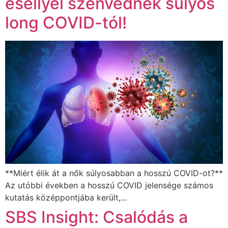
eséllyel szenvednek súlyos
long COVID-tól!
**Miért élik át a nők súlyosabban a hosszú COVID-ot?**
Az utóbbi években a hosszú COVID jelensége számos
kutatás középpontjába került,...
SBS Insight: Csalódás a