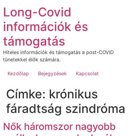
Ugrás
Long-Covid
a
tartalomhoz
információk és
támogatás
Hiteles információk és támogatás a post-COVID
tünetekkel élők számára.
Kezdőlap
Bejegyzések
Kapcsolat
Címke:
krónikus
fáradtság szindróma
Nők háromszor nagyobb