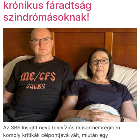
krónikus fáradtság
szindrómásoknak!
Az SBS Insight nevű televíziós műsor nemrégiben
komoly kritikák célpontjává vált, miután egy