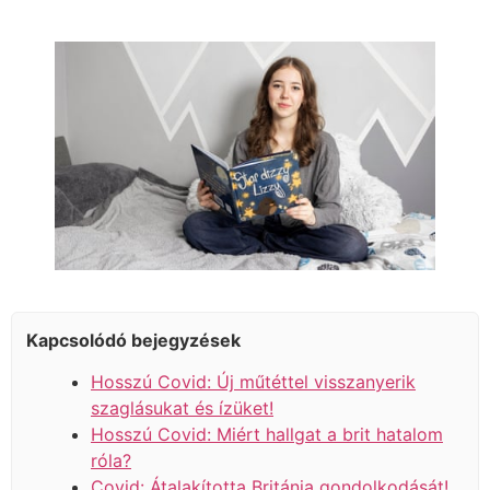
Kapcsolódó bejegyzések
Hosszú Covid: Új műtéttel visszanyerik
szaglásukat és ízüket!
Hosszú Covid: Miért hallgat a brit hatalom
róla?
Covid: Átalakította Británia gondolkodását!