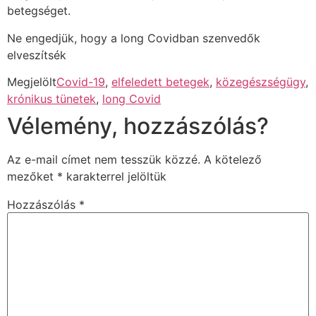
betegséget.
Ne engedjük, hogy a long Covidban szenvedők
elveszítsék
Megjelölt
Covid-19
,
elfeledett betegek
,
közegészségügy
,
krónikus tünetek
,
long Covid
Vélemény, hozzászólás?
Az e-mail címet nem tesszük közzé.
A kötelező
mezőket
*
karakterrel jelöltük
Hozzászólás
*