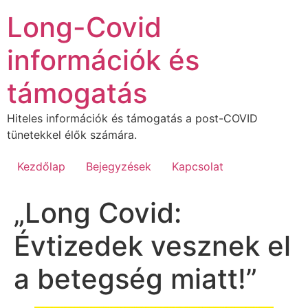
Ugrás
Long-Covid
a
tartalomhoz
információk és
támogatás
Hiteles információk és támogatás a post-COVID
tünetekkel élők számára.
Kezdőlap
Bejegyzések
Kapcsolat
„Long Covid:
Évtizedek vesznek el
a betegség miatt!”