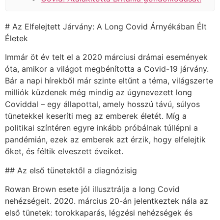
# Az Elfelejtett Járvány: A Long Covid Árnyékában Élt
Életek
Immár öt év telt el a 2020 márciusi drámai események
óta, amikor a világot megbénította a Covid-19 járvány.
Bár a napi hírekből már szinte eltűnt a téma, világszerte
milliók küzdenek még mindig az úgynevezett long
Coviddal – egy állapottal, amely hosszú távú, súlyos
tünetekkel keseríti meg az emberek életét. Míg a
politikai színtéren egyre inkább próbálnak túllépni a
pandémián, ezek az emberek azt érzik, hogy elfelejtik
őket, és féltik elveszett éveiket.
## Az első tünetektől a diagnózisig
Rowan Brown esete jól illusztrálja a long Covid
nehézségeit. 2020. március 20-án jelentkeztek nála az
első tünetek: torokkaparás, légzési nehézségek és