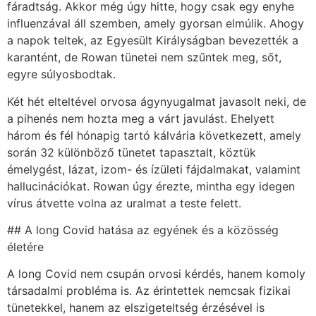
fáradtság. Akkor még úgy hitte, hogy csak egy enyhe
influenzával áll szemben, amely gyorsan elmúlik. Ahogy
a napok teltek, az Egyesült Királyságban bevezették a
karantént, de Rowan tünetei nem szűntek meg, sőt,
egyre súlyosbodtak.
Két hét elteltével orvosa ágynyugalmat javasolt neki, de
a pihenés nem hozta meg a várt javulást. Ehelyett
három és fél hónapig tartó kálvária következett, amely
során 32 különböző tünetet tapasztalt, köztük
émelygést, lázat, izom- és ízületi fájdalmakat, valamint
hallucinációkat. Rowan úgy érezte, mintha egy idegen
vírus átvette volna az uralmat a teste felett.
## A long Covid hatása az egyének és a közösség
életére
A long Covid nem csupán orvosi kérdés, hanem komoly
társadalmi probléma is. Az érintettek nemcsak fizikai
tünetekkel, hanem az elszigeteltség érzésével is