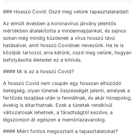
### Hosszú Covid: Oszd meg velünk tapasztalataidat!
Az elmúlt években a koronavírus járvány jelentős
mértékben átalakította a mindennapjainkat, és sajnos
sokan még mindig küzdenek a vírus hosszú távú
hatásaival, amit hosszú Covidnak nevezünk. Ha te is
közéjük tartozol, arra kérünk, oszd meg velünk, hogyan
befolyásolta életedet ez a kihívás.
#### Mi is az a hosszú Covid?
A hosszú Covid nem csupán egy hosszan elhúzódó
betegség; olyan tünetek összességét jelenti, amelyek a
fertőzés lezajlása után is fennállnak, és akár hónapokig,
évekig is eltarthatnak. Ezek a tünetek rendkívül
változatosak lehetnek, a fáradtságtól kezdve, a
légszomjon át egészen a memóriazavarokig.
#### Miért fontos megosztani a tapasztalatokat?