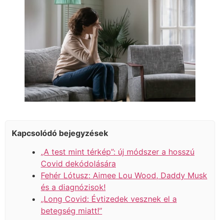
Kapcsolódó bejegyzések
„A test mint térkép”: új módszer a hosszú
Covid dekódolására
Fehér Lótusz: Aimee Lou Wood, Daddy Musk
és a diagnózisok!
„Long Covid: Évtizedek vesznek el a
betegség miatt!”