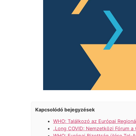
Kapcsolódó bejegyzések
WHO: Találkozó az Európai Regionál
„Long COVID: Nemzetközi Fórum a G
WHO: Európai Bizottság ülése Tel-A