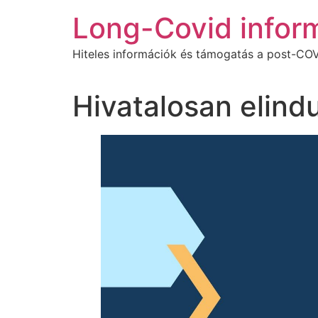
Ugrás
Long-Covid infor
a
tartalomhoz
Hiteles információk és támogatás a post-COV
Hivatalosan elind