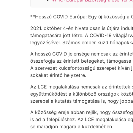
**Hosszú COVID Európa: Egy új közösség a 
2021. október 4-én hivatalosan is útjára in
támogatására jött létre. A COVID-19 világjá
legyőzésével. Számos ember küzd hónapokkal 
A hosszú COVID jelensége nemcsak az érintet
összefogja az érintett betegeket, támogassa
A szervezet kulcsfontosságú szerepet kíván 
sokakat érintő helyzetre.
Az LCE megalakulása nemcsak az érintettek s
együttműködést a különböző országok között,
szerepel a kutatás támogatása is, hogy jobb
A közösség ereje abban rejlik, hogy összefo
is ad a felépüléshez. Az LCE megalakulása egy
se maradjon magára a küzdelmében.