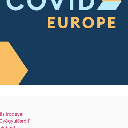
is Irodával!
yógyulásról!”
vivban!