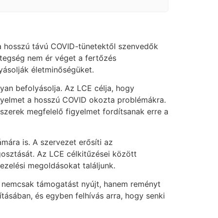
y a hosszú távú COVID-tünetektől szenvedők
etegség nem ér véget a fertőzés
yásolják életminőségüket.
an befolyásolja. Az LCE célja, hogy
figyelmet a hosszú COVID okozta problémákra.
zerek megfelelő figyelmet fordítsanak erre a
ra is. A szervezet erősíti az
osztását. Az LCE célkitűzései között
zelési megoldásokat találjunk.
gy nemcsak támogatást nyújt, hanem reményt
ításában, és egyben felhívás arra, hogy senki