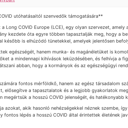
COVID utóhatásaitól szenvedők támogatására**
dult a Long COVID Europe (LCE), egy olyan szervezet, amel
rvány kezdete óta egyre többen tapasztalják meg, hogy a b
később is elhúzódó tünetekkel, amelyek jelentősen befol
tek egészségét, hanem munka- és magánéletüket is komoly
 őket a mindennapi kihívások leküzdésében, és felhívja a 
játszani abban, hogy a kormányok és az egészségügyi rends
zámára fontos mérföldkő, hanem az egész társadalom számá
 elősegítve a tapasztalatok és a legjobb gyakorlatok meg
an megértsük a hosszú COVID jelenségét, és hatékonyabb ke
gja azokat, akik hasonló nehézségekkel néznek szembe, í
 fontos lépés a hosszú COVID által érintettek életének jav