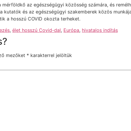
 mérföldkő az egészségügyi közösség számára, és remélhe
, a kutatók és az egészségügyi szakemberek közös munkáj
tik a hosszú COVID okozta terheket.
ezés
,
élet hosszú Covid-dal
,
Európa
,
hivatalos indítás
s?
ező mezőket
*
karakterrel jelöltük