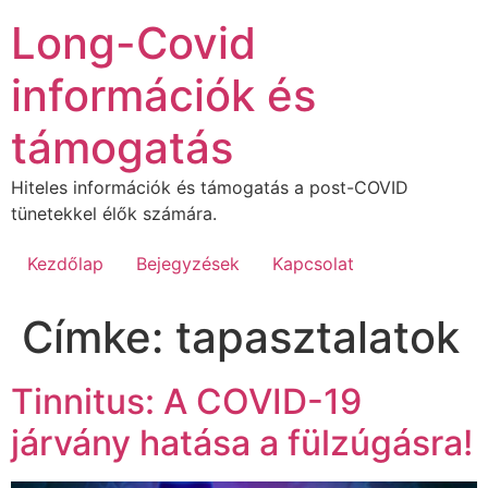
Ugrás
Long-Covid
a
tartalomhoz
információk és
támogatás
Hiteles információk és támogatás a post-COVID
tünetekkel élők számára.
Kezdőlap
Bejegyzések
Kapcsolat
Címke:
tapasztalatok
Tinnitus: A COVID-19
járvány hatása a fülzúgásra!