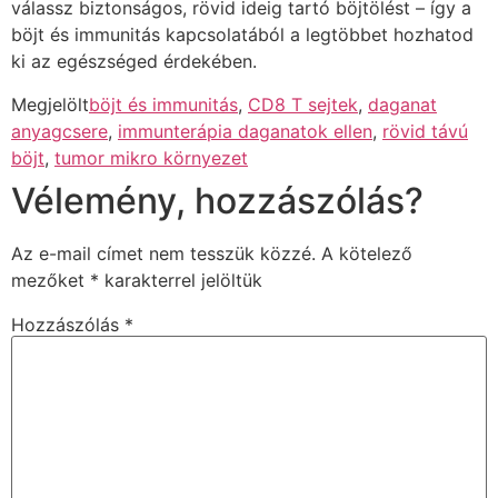
válassz biztonságos, rövid ideig tartó böjtölést – így a
böjt és immunitás kapcsolatából a legtöbbet hozhatod
ki az egészséged érdekében.
Megjelölt
böjt és immunitás
,
CD8 T sejtek
,
daganat
anyagcsere
,
immunterápia daganatok ellen
,
rövid távú
böjt
,
tumor mikro környezet
Vélemény, hozzászólás?
Az e-mail címet nem tesszük közzé.
A kötelező
mezőket
*
karakterrel jelöltük
Hozzászólás
*