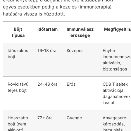
egyes esetekben pedig a kezelés (immunterápia)
hatására vissza is húzódott.
Böjt
Időtartam
Immunválasz
Megfigyelt h
típusa
erőssége
Időszakos
16-18 óra
Közepes
Enyhe
böjt
immunrendsze
aktiváció,
biztonságos
Rövid távú
24-48 óra
Erős
CD8 T sejtek
teljes böjt
aktivációja,
daganatnövek
lassul
Hosszabb
72+ óra
Gyenge
Anyagcsere-
böjt (nem
károsodás,
ajánlott)
immunitás