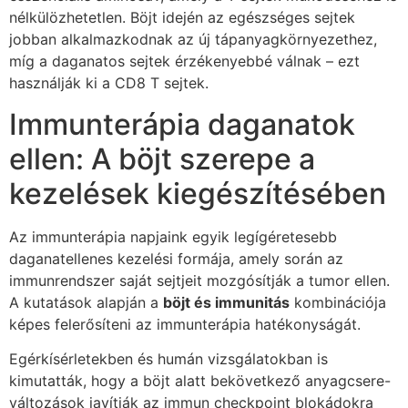
nélkülözhetetlen. Böjt idején az egészséges sejtek
jobban alkalmazkodnak az új tápanyagkörnyezethez,
míg a daganatos sejtek érzékenyebbé válnak – ezt
használják ki a CD8 T sejtek.
Immunterápia daganatok
ellen: A böjt szerepe a
kezelések kiegészítésében
Az immunterápia napjaink egyik legígéretesebb
daganatellenes kezelési formája, amely során az
immunrendszer saját sejtjeit mozgósítják a tumor ellen.
A kutatások alapján a
böjt és immunitás
kombinációja
képes felerősíteni az immunterápia hatékonyságát.
Egérkísérletekben és humán vizsgálatokban is
kimutatták, hogy a böjt alatt bekövetkező anyagcsere-
változások javítják az immun checkpoint blokádokra