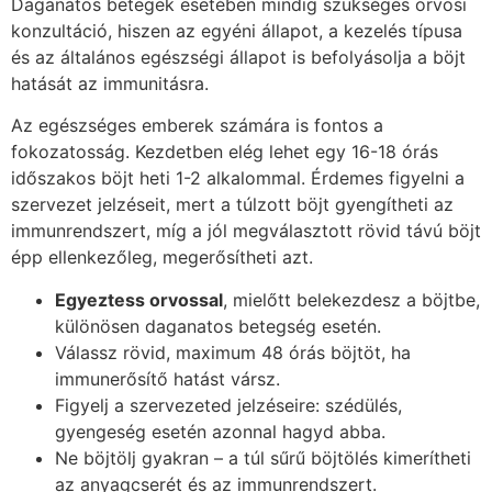
Daganatos betegek esetében mindig szükséges orvosi
konzultáció, hiszen az egyéni állapot, a kezelés típusa
és az általános egészségi állapot is befolyásolja a böjt
hatását az immunitásra.
Az egészséges emberek számára is fontos a
fokozatosság. Kezdetben elég lehet egy 16-18 órás
időszakos böjt heti 1-2 alkalommal. Érdemes figyelni a
szervezet jelzéseit, mert a túlzott böjt gyengítheti az
immunrendszert, míg a jól megválasztott rövid távú böjt
épp ellenkezőleg, megerősítheti azt.
Egyeztess orvossal
, mielőtt belekezdesz a böjtbe,
különösen daganatos betegség esetén.
Válassz rövid, maximum 48 órás böjtöt, ha
immunerősítő hatást vársz.
Figyelj a szervezeted jelzéseire: szédülés,
gyengeség esetén azonnal hagyd abba.
Ne böjtölj gyakran – a túl sűrű böjtölés kimerítheti
az anyagcserét és az immunrendszert.