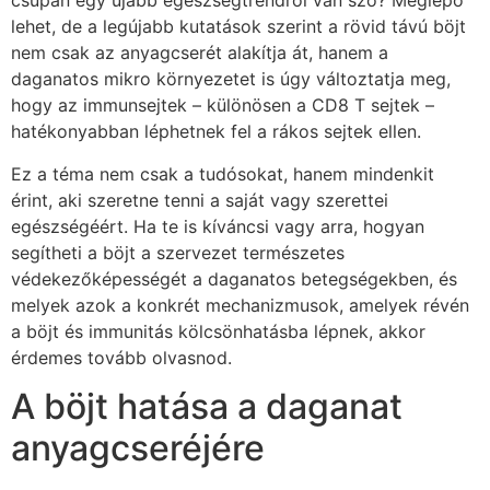
csupán egy újabb egészségtrendről van szó? Meglepő
lehet, de a legújabb kutatások szerint a rövid távú böjt
nem csak az anyagcserét alakítja át, hanem a
daganatos mikro környezetet is úgy változtatja meg,
hogy az immunsejtek – különösen a CD8 T sejtek –
hatékonyabban léphetnek fel a rákos sejtek ellen.
Ez a téma nem csak a tudósokat, hanem mindenkit
érint, aki szeretne tenni a saját vagy szerettei
egészségéért. Ha te is kíváncsi vagy arra, hogyan
segítheti a böjt a szervezet természetes
védekezőképességét a daganatos betegségekben, és
melyek azok a konkrét mechanizmusok, amelyek révén
a böjt és immunitás kölcsönhatásba lépnek, akkor
érdemes tovább olvasnod.
A böjt hatása a daganat
anyagcseréjére