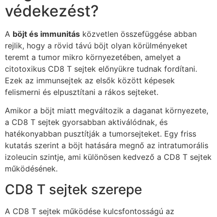
védekezést?
A
böjt és immunitás
közvetlen összefüggése abban
rejlik, hogy a rövid távú böjt olyan körülményeket
teremt a tumor mikro környezetében, amelyet a
citotoxikus CD8 T sejtek előnyükre tudnak fordítani.
Ezek az immunsejtek az elsők között képesek
felismerni és elpusztítani a rákos sejteket.
Amikor a böjt miatt megváltozik a daganat környezete,
a CD8 T sejtek gyorsabban aktiválódnak, és
hatékonyabban pusztítják a tumorsejteket. Egy friss
kutatás szerint a böjt hatására megnő az intratumorális
izoleucin szintje, ami különösen kedvező a CD8 T sejtek
működésének.
CD8 T sejtek szerepe
A CD8 T sejtek működése kulcsfontosságú az