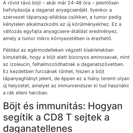
A rövid távú böjt – akár már 24-48 óra – jelentősen
befolyásolja a daganat anyagcseréjét. Ilyenkor a
szervezet tápanyag-ellátása csökken, a tumor pedig
kénytelen alkalmazkodni az új körülményekhez. Ez a
változás egyfajta anyagcsere-átállást eredményez,
amely a tumor mikro környezetében is érezhető.
Például az egérmodelleken végzett kísérletekben
kimutatták, hogy a böjt alatt bizonyos aminosavak, mint
az izoleucin, felhalmozódhatnak a daganatszövetben.
Ez kezdetben furcsának tűnhet, hiszen a böjt
tápanyaghiányt jelent, de éppen ez a hiány teremt olyan
új helyzetet, amelyet az immunrendszer ki tud használni
a rák elleni harcban.
Böjt és immunitás: Hogyan
segítik a CD8 T sejtek a
daganatellenes