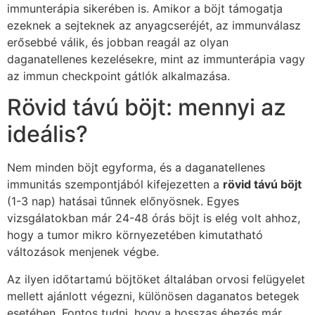
immunterápia sikerében is. Amikor a böjt támogatja
ezeknek a sejteknek az anyagcseréjét, az immunválasz
erősebbé válik, és jobban reagál az olyan
daganatellenes kezelésekre, mint az immunterápia vagy
az immun checkpoint gátlók alkalmazása.
Rövid távú böjt: mennyi az
ideális?
Nem minden böjt egyforma, és a daganatellenes
immunitás szempontjából kifejezetten a
rövid távú böjt
(1-3 nap) hatásai tűnnek előnyösnek. Egyes
vizsgálatokban már 24-48 órás böjt is elég volt ahhoz,
hogy a tumor mikro környezetében kimutatható
változások menjenek végbe.
Az ilyen időtartamú böjtöket általában orvosi felügyelet
mellett ajánlott végezni, különösen daganatos betegek
esetében. Fontos tudni, hogy a hosszas éhezés már