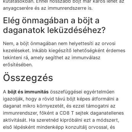
kutatásokban. Ennél hosszabb böjt már káros lehet az
anyagcserére és az immunrendszerre is.
Elég önmagában a böjt a
daganatok leküzdéséhez?
Nem, a böjt önmagában nem helyettesíti az orvosi
kezeléseket. Inkább kiegészítő lehetőségként érdemes
tekinteni rá, amely segíthet az immunválasz
erősítésében.
Összegzés
A
böjt és immunitás
összefüggései egyértelműen
igazolják, hogy a rövid távú böjt képes átformálni a
daganat mikro környezetét, és ezzel támogatni az
immunrendszer, főként a CD8 T sejtek daganatellenes
aktivitását. Ha szeretnéd kipróbálni ezt a módszert,
első lépésként mindenképp konzultálj orvossal, és