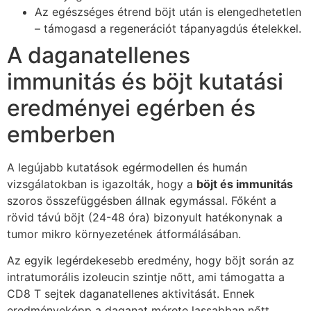
Az egészséges étrend böjt után is elengedhetetlen
– támogasd a regenerációt tápanyagdús ételekkel.
A daganatellenes
immunitás és böjt kutatási
eredményei egérben és
emberben
A legújabb kutatások egérmodellen és humán
vizsgálatokban is igazolták, hogy a
böjt és immunitás
szoros összefüggésben állnak egymással. Főként a
rövid távú böjt (24-48 óra) bizonyult hatékonynak a
tumor mikro környezetének átformálásában.
Az egyik legérdekesebb eredmény, hogy böjt során az
intratumorális izoleucin szintje nőtt, ami támogatta a
CD8 T sejtek daganatellenes aktivitását. Ennek
eredményeképp a daganat mérete lassabban nőtt,