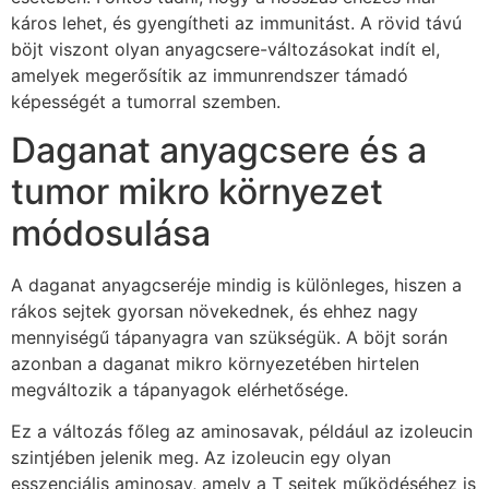
káros lehet, és gyengítheti az immunitást. A rövid távú
böjt viszont olyan anyagcsere-változásokat indít el,
amelyek megerősítik az immunrendszer támadó
képességét a tumorral szemben.
Daganat anyagcsere és a
tumor mikro környezet
módosulása
A daganat anyagcseréje mindig is különleges, hiszen a
rákos sejtek gyorsan növekednek, és ehhez nagy
mennyiségű tápanyagra van szükségük. A böjt során
azonban a daganat mikro környezetében hirtelen
megváltozik a tápanyagok elérhetősége.
Ez a változás főleg az aminosavak, például az izoleucin
szintjében jelenik meg. Az izoleucin egy olyan
esszenciális aminosav, amely a T sejtek működéséhez is