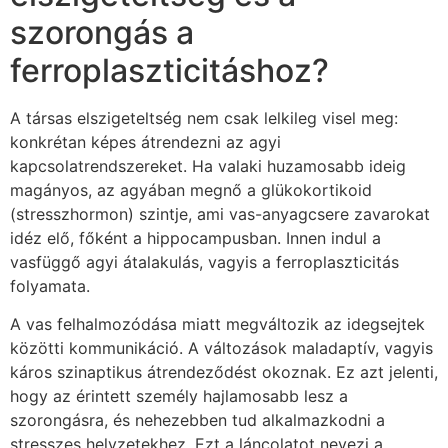
szorongás a
ferroplaszticitáshoz?
A társas elszigeteltség nem csak lelkileg visel meg:
konkrétan képes átrendezni az agyi
kapcsolatrendszereket. Ha valaki huzamosabb ideig
magányos, az agyában megnő a glükokortikoid
(stresszhormon) szintje, ami vas-anyagcsere zavarokat
idéz elő, főként a hippocampusban. Innen indul a
vasfüggő agyi átalakulás, vagyis a ferroplaszticitás
folyamata.
A vas felhalmozódása miatt megváltozik az idegsejtek
közötti kommunikáció. A változások maladaptív, vagyis
káros szinaptikus átrendeződést okoznak. Ez azt jelenti,
hogy az érintett személy hajlamosabb lesz a
szorongásra, és nehezebben tud alkalmazkodni a
stresszes helyzetekhez. Ezt a láncolatot nevezi a