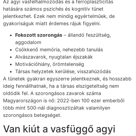
Az agyi vasfelhalmozódás és a ferroplaszticitás
hatására számos pszichés és kognitív tünet
jelentkezhet. Ezek nem mindig egyértelműek, de
gyakoriságuk miatt érdemes rájuk figyelni.
Fokozott szorongás
– állandó feszültség,
aggodalom
Csökkenő memória, nehezebb tanulás
Alvászavarok, nyugtalan éjszakák
Motivációhiány, örömtelenség
Társas helyzetek kerülése, visszahúzódás
A tünetek gyakran egyszerre jelentkeznek, és hosszabb
ideig fennállhatnak, ha a társas elszigeteltség nem
oldódik fel. A szorongásos zavarok száma
Magyarországon is nő: 2022-ben 100 ezer emberből
több mint 500-nál diagnosztizáltak valamilyen
szorongásos betegséget.
Van kiút a vasfüggő agyi