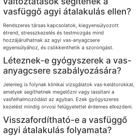
változtatások segítenek a
vasfüggő agyi átalakulás ellen?
Rendszeres társas kapcsolatok, kiegyensúlyozott
étrend, stresszkezelés és testmozgás mind
hozzájárulhatnak az agyi vas-anyagcsere
egyensúlyához, és csökkenthetik a szorongást.
Léteznek-e gyógyszerek a vas-
anyagcsere szabályozására?
Jelenleg is folynak klinikai vizsgálatok vas-kelátorokkal,
amelyek segíthetnek megelőzni vagy lassítani a
vasfelhalmozódást az agyban. Ezek gyógyszeres
kezelést mindig orvosi felügyelettel érdemes elkezdeni.
Visszafordítható-e a vasfüggő
agyi átalakulás folyamata?