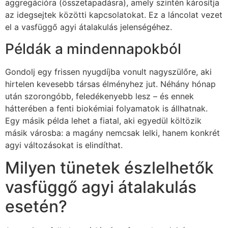
aggregációra (összetapadásra), amely szintén károsítja
az idegsejtek közötti kapcsolatokat. Ez a láncolat vezet
el a vasfüggő agyi átalakulás jelenségéhez.
Példák a mindennapokból
Gondolj egy frissen nyugdíjba vonult nagyszülőre, aki
hirtelen kevesebb társas élményhez jut. Néhány hónap
után szorongóbb, feledékenyebb lesz – és ennek
hátterében a fenti biokémiai folyamatok is állhatnak.
Egy másik példa lehet a fiatal, aki egyedül költözik
másik városba: a magány nemcsak lelki, hanem konkrét
agyi változásokat is elindíthat.
Milyen tünetek észlelhetők
vasfüggő agyi átalakulás
esetén?