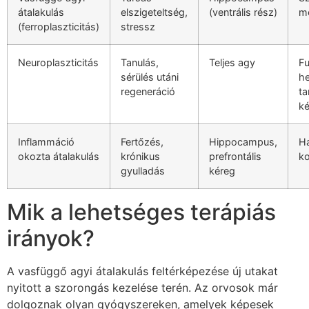
átalakulás
elszigeteltség,
(ventrális rész)
m
(ferroplaszticitás)
stressz
Neuroplaszticitás
Tanulás,
Teljes agy
Fu
sérülés utáni
he
regeneráció
ta
k
Inflammáció
Fertőzés,
Hippocampus,
Ha
okozta átalakulás
krónikus
prefrontális
ko
gyulladás
kéreg
Mik a lehetséges terápiás
irányok?
A vasfüggő agyi átalakulás feltérképezése új utakat
nyitott a szorongás kezelése terén. Az orvosok már
dolgoznak olyan gyógyszereken, amelyek képesek