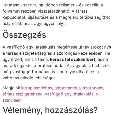
Kutatások szerint, ha időben felismerik és kezelik, a
folyamat részben visszafordítható. A társas
kapcsolatok újjáépítése és a megfelelő terápia segíthet
helyreállítani az agyi egyensúlyt.
Összegzés
A vasfüggő agyi átalakulás megértése új távlatokat nyit
a társas elszigeteltség és a szorongás kezelésében. Ha
úgy érzed, érint a téma,
keress fel szakembert
, és ne
maradj egyedül a problémáddal! Az agy plaszticitása –
még vasfüggő formában is – befolyásolható, és a
változás mindig lehetséges.
Megjelölt
ferroplaszticitás
,
hippocampus
,
szorongás
,
társas elszigeteltség
,
vasfüggő agyi átalakulás
,
α-
szinuklein
Vélemény, hozzászólás?