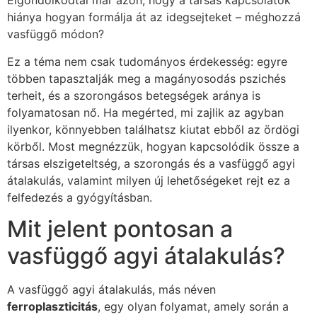
Elgondolkodtál már azon, hogy a társas kapcsolatok
hiánya hogyan formálja át az idegsejteket – méghozzá
vasfüggő módon?
Ez a téma nem csak tudományos érdekesség: egyre
többen tapasztalják meg a magányosodás pszichés
terheit, és a szorongásos betegségek aránya is
folyamatosan nő. Ha megérted, mi zajlik az agyban
ilyenkor, könnyebben találhatsz kiutat ebből az ördögi
körből. Most megnézzük, hogyan kapcsolódik össze a
társas elszigeteltség, a szorongás és a vasfüggő agyi
átalakulás, valamint milyen új lehetőségeket rejt ez a
felfedezés a gyógyításban.
Mit jelent pontosan a
vasfüggő agyi átalakulás?
A vasfüggő agyi átalakulás, más néven
ferroplaszticitás
, egy olyan folyamat, amely során a