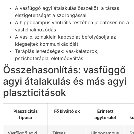
A vasfüggő agyi átalakulás összeköti a társas
elszigeteltséget a szorongással
A hippocampus ventrális részében jelentősen nő a
vasfelhalmozódás
A vas-α-szinuklein kapcsolat befolyásolja az
idegsejtek kommunikációját
Terápiás lehetőségek: vas-kelátorok,
pszichoterápia, életmódváltás
Összehasonlítás: vasfüggő
agyi átalakulás és más agyi
plaszticitások
Plaszticitás
Fő kiváltó ok
Érintett
típusa
agyterület
k
Vasfüggő agyi
Társas
Hippocampus
S