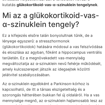
kutatás
glükokortikoid-vas-α-szinuklein tengelynek
.
Mi az a glükokortikoid-vas-
α-szinuklein tengely?
Ez a kifejezés elsőre talán bonyolultnak tűnik, de a
lényege egyszerű: a stresszhormonok
(glükokortikoidok) hatására módosul a vas felszívódása
és eloszlása az agyban, főként a hippocampus ventrális
területén. Ez a megnövekedett vas-mennyiség
megváltoztatja az α-szinuklein nevű fehérje működését,
amely kulcsszerepet játszik az idegsejtek közötti
jelátvitel szabályozásában.
Az α-szinuklein egyébként a Parkinson-kórhoz is
kapcsolható, de itt a társas elszigeteltség és a
szorongás hátterében bukkan fel új oldaláról. Ha a vas
mennyisége megnő, az α-szinuklein hajlamosabb lesz az