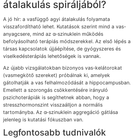
átalakulás spiráljából?
A jó hír: a vasfüggő agyi átalakulás folyamata
visszafordítható lehet. Kutatások szerint mind a vas-
anyagcsere, mind az α-szinuklein működés
befolyásolható terápiás módszerekkel. Az első lépés a
társas kapcsolatok újjáépítése, de gyógyszeres és
viselkedésterápiás lehetőségek is vannak.
Az újabb vizsgálatokban bizonyos vas-kelátorokat
(vasmegkötő szereket) próbálnak ki, amelyek
gátolhatják a vas felhalmozódását a hippocampusban.
Emellett a szorongás csökkentésére irányuló
pszichoterápiák is segíthetnek abban, hogy a
stresszhormonszint visszaálljon a normális
tartományba. Az α-szinuklein aggregáció gátlása
jelenleg is kutatási fókuszban van.
Legfontosabb tudnivalók