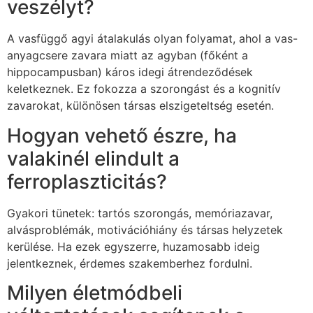
veszélyt?
A vasfüggő agyi átalakulás olyan folyamat, ahol a vas-
anyagcsere zavara miatt az agyban (főként a
hippocampusban) káros idegi átrendeződések
keletkeznek. Ez fokozza a szorongást és a kognitív
zavarokat, különösen társas elszigeteltség esetén.
Hogyan vehető észre, ha
valakinél elindult a
ferroplaszticitás?
Gyakori tünetek: tartós szorongás, memóriazavar,
alvásproblémák, motivációhiány és társas helyzetek
kerülése. Ha ezek egyszerre, huzamosabb ideig
jelentkeznek, érdemes szakemberhez fordulni.
Milyen életmódbeli