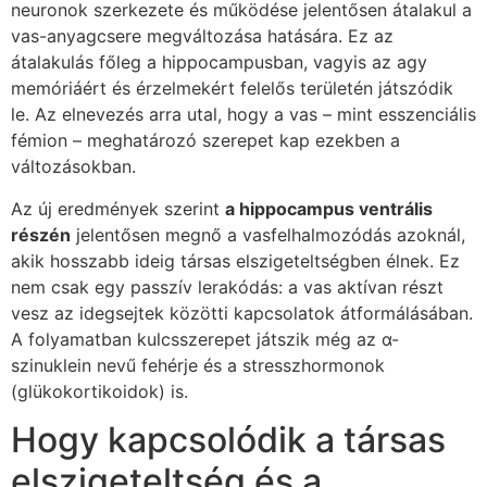
neuronok szerkezete és működése jelentősen átalakul a
vas-anyagcsere megváltozása hatására. Ez az
átalakulás főleg a hippocampusban, vagyis az agy
memóriáért és érzelmekért felelős területén játszódik
le. Az elnevezés arra utal, hogy a vas – mint esszenciális
fémion – meghatározó szerepet kap ezekben a
változásokban.
Az új eredmények szerint
a hippocampus ventrális
részén
jelentősen megnő a vasfelhalmozódás azoknál,
akik hosszabb ideig társas elszigeteltségben élnek. Ez
nem csak egy passzív lerakódás: a vas aktívan részt
vesz az idegsejtek közötti kapcsolatok átformálásában.
A folyamatban kulcsszerepet játszik még az α-
szinuklein nevű fehérje és a stresszhormonok
(glükokortikoidok) is.
Hogy kapcsolódik a társas
elszigeteltség és a