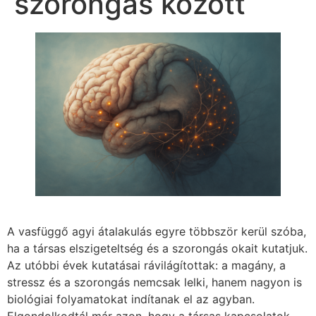
szorongás között
A vasfüggő agyi átalakulás egyre többször kerül szóba,
ha a társas elszigeteltség és a szorongás okait kutatjuk.
Az utóbbi évek kutatásai rávilágítottak: a magány, a
stressz és a szorongás nemcsak lelki, hanem nagyon is
biológiai folyamatokat indítanak el az agyban.