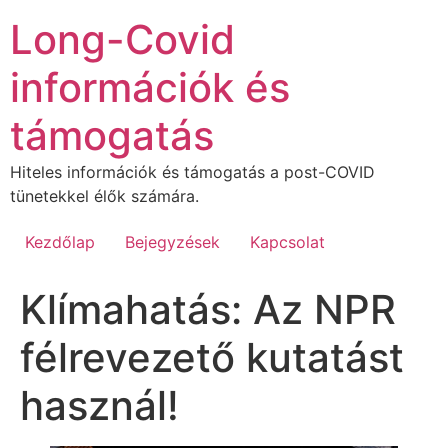
Ugrás
Long-Covid
a
tartalomhoz
információk és
támogatás
Hiteles információk és támogatás a post-COVID
tünetekkel élők számára.
Kezdőlap
Bejegyzések
Kapcsolat
Klímahatás: Az NPR
félrevezető kutatást
használ!