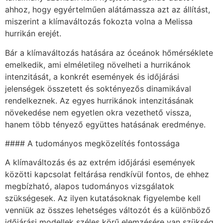
ahhoz, hogy egyértelműen alátámassza azt az állítást,
miszerint a klímaváltozás fokozta volna a Melissa
hurrikán erejét.
Bár a klímaváltozás hatására az óceánok hőmérséklete
emelkedik, ami elméletileg növelheti a hurrikánok
intenzitását, a konkrét események és időjárási
jelenségek összetett és soktényezős dinamikával
rendelkeznek. Az egyes hurrikánok intenzitásának
növekedése nem egyetlen okra vezethető vissza,
hanem több tényező együttes hatásának eredménye.
#### A tudományos megközelítés fontossága
A klímaváltozás és az extrém időjárási események
közötti kapcsolat feltárása rendkívül fontos, de ehhez
megbízható, alapos tudományos vizsgálatok
szükségesek. Az ilyen kutatásoknak figyelembe kell
venniük az összes lehetséges változót és a különböző
időjárási modellek széles körű elemzésére van szükség.