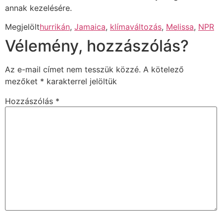
annak kezelésére.
Megjelölt
hurrikán
,
Jamaica
,
klímaváltozás
,
Melissa
,
NPR
Vélemény, hozzászólás?
Az e-mail címet nem tesszük közzé.
A kötelező
mezőket
*
karakterrel jelöltük
Hozzászólás
*