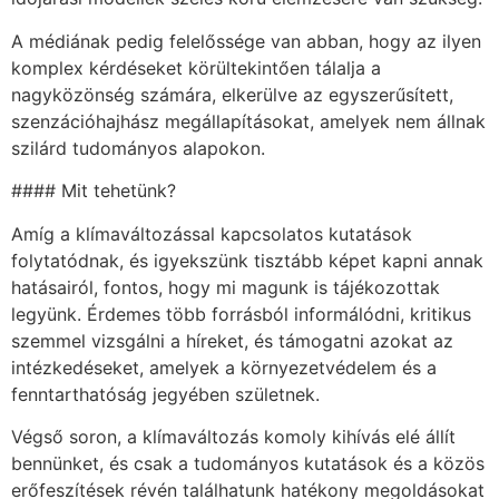
A médiának pedig felelőssége van abban, hogy az ilyen
komplex kérdéseket körültekintően tálalja a
nagyközönség számára, elkerülve az egyszerűsített,
szenzációhajhász megállapításokat, amelyek nem állnak
szilárd tudományos alapokon.
#### Mit tehetünk?
Amíg a klímaváltozással kapcsolatos kutatások
folytatódnak, és igyekszünk tisztább képet kapni annak
hatásairól, fontos, hogy mi magunk is tájékozottak
legyünk. Érdemes több forrásból informálódni, kritikus
szemmel vizsgálni a híreket, és támogatni azokat az
intézkedéseket, amelyek a környezetvédelem és a
fenntarthatóság jegyében születnek.
Végső soron, a klímaváltozás komoly kihívás elé állít
bennünket, és csak a tudományos kutatások és a közös
erőfeszítések révén találhatunk hatékony megoldásokat