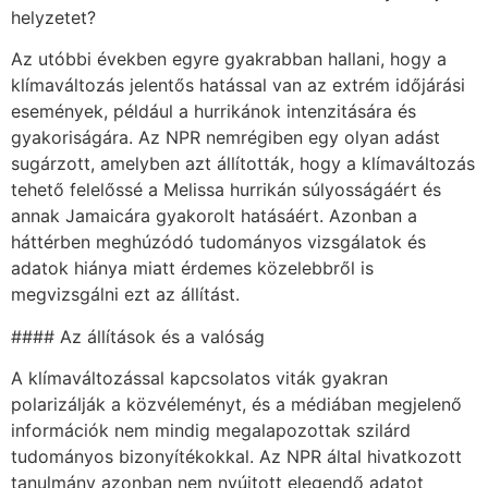
helyzetet?
Az utóbbi években egyre gyakrabban hallani, hogy a
klímaváltozás jelentős hatással van az extrém időjárási
események, például a hurrikánok intenzitására és
gyakoriságára. Az NPR nemrégiben egy olyan adást
sugárzott, amelyben azt állították, hogy a klímaváltozás
tehető felelőssé a Melissa hurrikán súlyosságáért és
annak Jamaicára gyakorolt hatásáért. Azonban a
háttérben meghúzódó tudományos vizsgálatok és
adatok hiánya miatt érdemes közelebbről is
megvizsgálni ezt az állítást.
#### Az állítások és a valóság
A klímaváltozással kapcsolatos viták gyakran
polarizálják a közvéleményt, és a médiában megjelenő
információk nem mindig megalapozottak szilárd
tudományos bizonyítékokkal. Az NPR által hivatkozott
tanulmány azonban nem nyújtott elegendő adatot