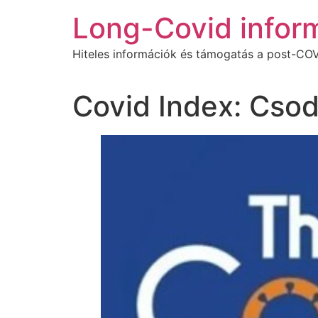
Ugrás
Long-Covid infor
a
tartalomhoz
Hiteles információk és támogatás a post-COV
Covid Index: Csod