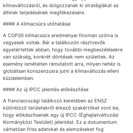
klímaváltozásról, és dolgozzanak ki stratégiákat az
álhírek terjedésének megfékezésére.
#### A klímacsúcs utóhatásai
A COP30 klímacsúcs eredményei finoman szólva is
vegyesek voltak. Bár a találkozón résztvevők
egyetértettek abban, hogy további megbeszélésekre
van szükség, konkrét döntések nem születtek. Az
esemény ismételten rámutatott arra, milyen nehéz is
globálisan konszenzusra jutni a klímaváltozás elleni
küzdelemben.
#### Az új IPCC jelentés előkészítése
A franciaországi találkozó keretében az ENSZ
különböző területekről érkező szakértőket vont be,
hogy előkészítsenek egy új IPCC (Éghajlatváltozási
Kormányközi Testület) jelentést. Ez a dokumentum
várhatóan friss adatokat és elemzéseket fog