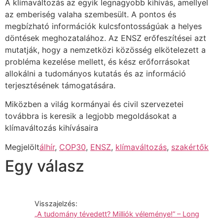
A klímaváltozás az egyik legnagyobb kihívás, amellyel
az emberiség valaha szembesült. A pontos és
megbízható információk kulcsfontosságúak a helyes
döntések meghozatalához. Az ENSZ erőfeszítései azt
mutatják, hogy a nemzetközi közösség elkötelezett a
probléma kezelése mellett, és kész erőforrásokat
allokálni a tudományos kutatás és az információ
terjesztésének támogatására.
Miközben a világ kormányai és civil szervezetei
továbbra is keresik a legjobb megoldásokat a
klímaváltozás kihívásaira
Megjelölt
álhír
,
COP30
,
ENSZ
,
klímaváltozás
,
szakértők
Egy válasz
Visszajelzés:
„A tudomány tévedett? Milliók véleménye!” – Long