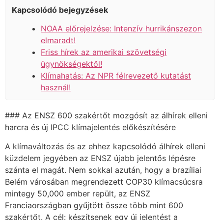
Kapcsolódó bejegyzések
NOAA előrejelzése: Intenzív hurrikánszezon
elmaradt!
Friss hírek az amerikai szövetségi
ügynökségektől!
Klímahatás: Az NPR félrevezető kutatást
használ!
### Az ENSZ 600 szakértőt mozgósít az álhírek elleni
harcra és új IPCC klímajelentés előkészítésére
A klímaváltozás és az ehhez kapcsolódó álhírek elleni
küzdelem jegyében az ENSZ újabb jelentős lépésre
szánta el magát. Nem sokkal azután, hogy a brazíliai
Belém városában megrendezett COP30 klímacsúcsra
mintegy 50,000 ember repült, az ENSZ
Franciaországban gyűjtött össze több mint 600
szakértőt. A cél: készítsenek egy új jelentést a