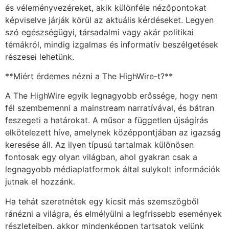
és véleményvezéreket, akik különféle nézőpontokat
képviselve járják körül az aktuális kérdéseket. Legyen
szó egészségügyi, társadalmi vagy akár politikai
témákról, mindig izgalmas és informatív beszélgetések
részesei lehetünk.
**Miért érdemes nézni a The HighWire-t?**
A The HighWire egyik legnagyobb erőssége, hogy nem
fél szembemenni a mainstream narratívával, és bátran
feszegeti a határokat. A műsor a független újságírás
elkötelezett híve, amelynek középpontjában az igazság
keresése áll. Az ilyen típusú tartalmak különösen
fontosak egy olyan világban, ahol gyakran csak a
legnagyobb médiaplatformok által sulykolt információk
jutnak el hozzánk.
Ha tehát szeretnétek egy kicsit más szemszögből
ránézni a világra, és elmélyülni a legfrissebb események
részleteiben, akkor mindenképpen tartsatok velünk