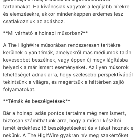
tartalmakat. Ha kíváncsiak vagytok a legújabb hírekre
és elemzésekre, akkor mindenképpen érdemes lesz
csatlakozniuk az adáshoz.
**Mi várható a holnapi műsorban?**
A The HighWire műsorában rendszeresen terítékre
kerülnek olyan témák, amelyekről más médiumok talán
kevesebbet beszélnek, vagy éppen új megvilágításba
helyezik a már ismert eseményeket. Az ilyen műsorok
lehetőséget adnak arra, hogy szélesebb perspektívából
tekintsünk a világra, és megértsük a háttérben zajló
folyamatokat.
**Témák és beszélgetések**
Bár a holnapi adás pontos tartalma még nem ismert,
biztosan számíthatunk arra, hogy a műsor készítői
ismét érdekfeszítő beszélgetéseket és vitákat hoznak el
nekünk. A The HighWire gyakran hív meg szakértőket