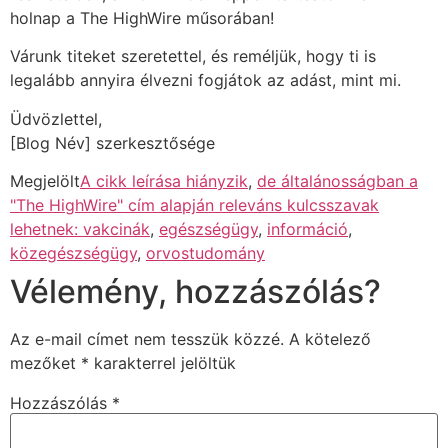
holnap a The HighWire műsorában!
Várunk titeket szeretettel, és reméljük, hogy ti is
legalább annyira élvezni fogjátok az adást, mint mi.
Üdvözlettel,
[Blog Név] szerkesztősége
Megjelölt
A cikk leírása hiányzik
,
de általánosságban a
"The HighWire" cím alapján releváns kulcsszavak
lehetnek: vakcinák
,
egészségügy
,
információ
,
közegészségügy
,
orvostudomány
Vélemény, hozzászólás?
Az e-mail címet nem tesszük közzé.
A kötelező
mezőket
*
karakterrel jelöltük
Hozzászólás
*