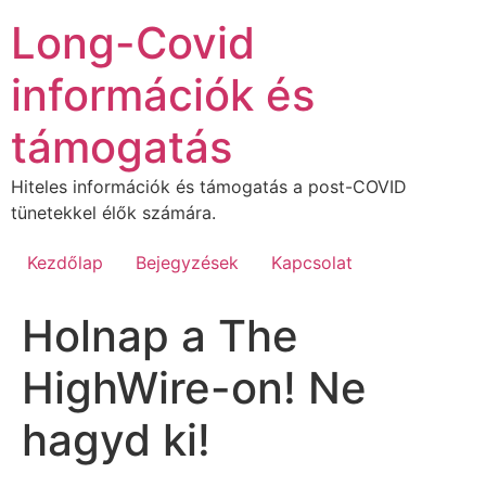
Ugrás
Long-Covid
a
tartalomhoz
információk és
támogatás
Hiteles információk és támogatás a post-COVID
tünetekkel élők számára.
Kezdőlap
Bejegyzések
Kapcsolat
Holnap a The
HighWire-on! Ne
hagyd ki!