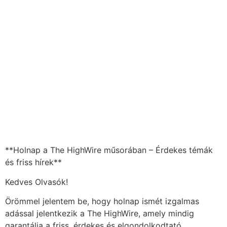
**Holnap a The HighWire műsorában – Érdekes témák
és friss hírek**
Kedves Olvasók!
Örömmel jelentem be, hogy holnap ismét izgalmas
adással jelentkezik a The HighWire, amely mindig
garantálja a friss, érdekes és elgondolkodtató