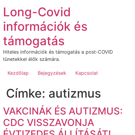
Ugrás
Long-Covid
a
tartalomhoz
információk és
támogatás
Hiteles információk és támogatás a post-COVID
tünetekkel élők számára.
Kezdőlap
Bejegyzések
Kapcsolat
Címke:
autizmus
VAKCINÁK ÉS AUTIZMUS:
CDC VISSZAVONJA
ÉVTIZEDES ÁLLÍTÁSÁT!