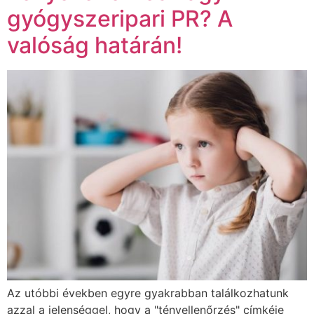
gyógyszeripari PR? A
valóság határán!
Az utóbbi években egyre gyakrabban találkozhatunk
azzal a jelenséggel, hogy a "tényellenőrzés" címkéje