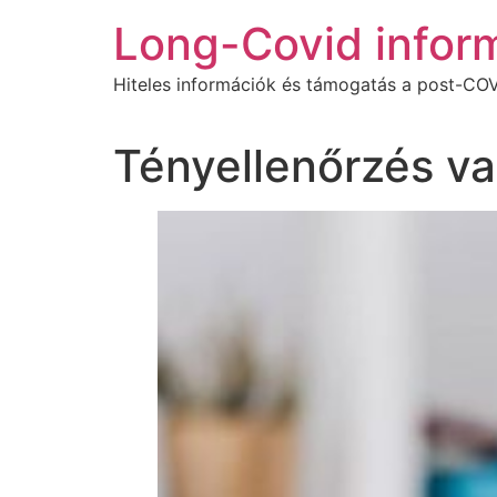
Ugrás
Long-Covid infor
a
tartalomhoz
Hiteles információk és támogatás a post-COV
Tényellenőrzés va