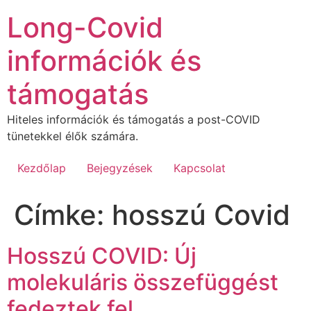
Ugrás
Long-Covid
a
tartalomhoz
információk és
támogatás
Hiteles információk és támogatás a post-COVID
tünetekkel élők számára.
Kezdőlap
Bejegyzések
Kapcsolat
Címke:
hosszú Covid
Hosszú COVID: Új
molekuláris összefüggést
fedeztek fel