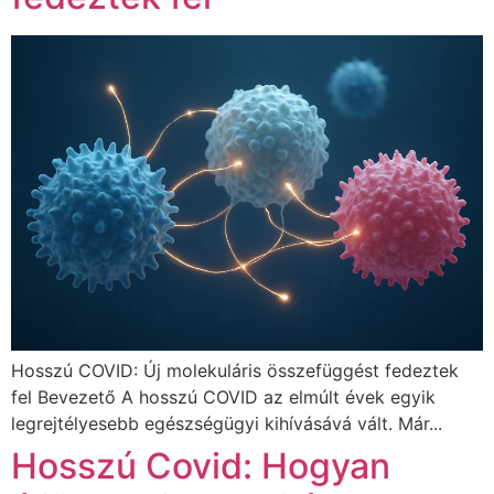
Hosszú COVID: Új molekuláris összefüggést fedeztek
fel Bevezető A hosszú COVID az elmúlt évek egyik
legrejtélyesebb egészségügyi kihívásává vált. Már...
Hosszú Covid: Hogyan