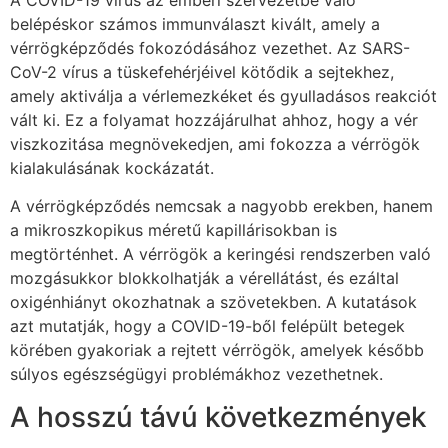
belépéskor számos immunválaszt kivált, amely a
vérrögképződés fokozódásához vezethet. Az SARS-
CoV-2 vírus a tüskefehérjéivel kötődik a sejtekhez,
amely aktiválja a vérlemezkéket és gyulladásos reakciót
vált ki. Ez a folyamat hozzájárulhat ahhoz, hogy a vér
viszkozitása megnövekedjen, ami fokozza a vérrögök
kialakulásának kockázatát.
A vérrögképződés nemcsak a nagyobb erekben, hanem
a mikroszkopikus méretű kapillárisokban is
megtörténhet. A vérrögök a keringési rendszerben való
mozgásukkor blokkolhatják a vérellátást, és ezáltal
oxigénhiányt okozhatnak a szövetekben. A kutatások
azt mutatják, hogy a COVID-19-ből felépült betegek
körében gyakoriak a rejtett vérrögök, amelyek később
súlyos egészségügyi problémákhoz vezethetnek.
A hosszú távú következmények