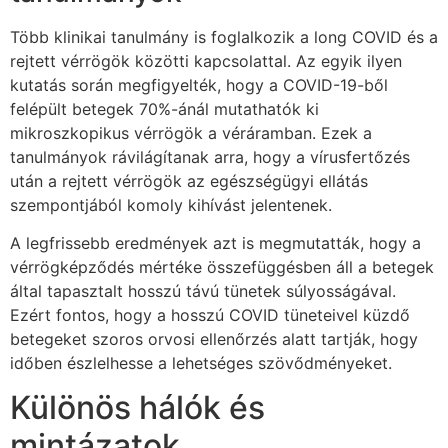
Több klinikai tanulmány is foglalkozik a long COVID és a
rejtett vérrögök közötti kapcsolattal. Az egyik ilyen
kutatás során megfigyelték, hogy a COVID-19-ből
felépült betegek 70%-ánál mutathatók ki
mikroszkopikus vérrögök a véráramban. Ezek a
tanulmányok rávilágítanak arra, hogy a vírusfertőzés
után a rejtett vérrögök az egészségügyi ellátás
szempontjából komoly kihívást jelentenek.
A legfrissebb eredmények azt is megmutatták, hogy a
vérrögképződés mértéke összefüggésben áll a betegek
által tapasztalt hosszú távú tünetek súlyosságával.
Ezért fontos, hogy a hosszú COVID tüneteivel küzdő
betegeket szoros orvosi ellenőrzés alatt tartják, hogy
időben észlelhesse a lehetséges szövődményeket.
Különös hálók és
mintázatok