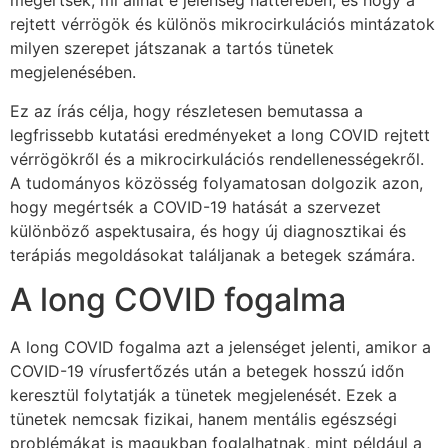
megértsék, mi állhat e jelenség hátterében, és hogy a
rejtett vérrögök és különös mikrocirkulációs mintázatok
milyen szerepet játszanak a tartós tünetek
megjelenésében.
Ez az írás célja, hogy részletesen bemutassa a
legfrissebb kutatási eredményeket a long COVID rejtett
vérrögökről és a mikrocirkulációs rendellenességekről.
A tudományos közösség folyamatosan dolgozik azon,
hogy megértsék a COVID-19 hatását a szervezet
különböző aspektusaira, és hogy új diagnosztikai és
terápiás megoldásokat találjanak a betegek számára.
A long COVID fogalma
A long COVID fogalma azt a jelenséget jelenti, amikor a
COVID-19 vírusfertőzés után a betegek hosszú időn
keresztül folytatják a tünetek megjelenését. Ezek a
tünetek nemcsak fizikai, hanem mentális egészségi
problémákat is magukban foglalhatnak, mint például a