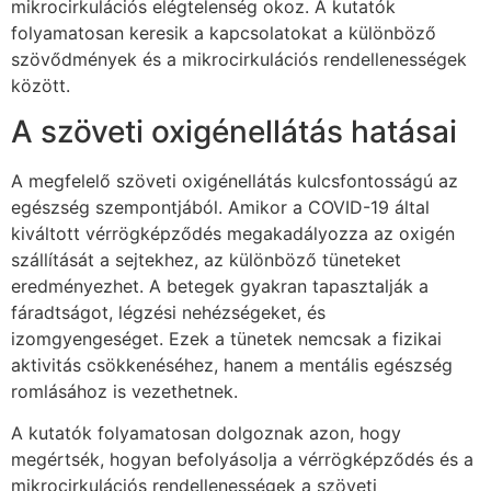
mikrocirkulációs elégtelenség okoz. A kutatók
folyamatosan keresik a kapcsolatokat a különböző
szövődmények és a mikrocirkulációs rendellenességek
között.
A szöveti oxigénellátás hatásai
A megfelelő szöveti oxigénellátás kulcsfontosságú az
egészség szempontjából. Amikor a COVID-19 által
kiváltott vérrögképződés megakadályozza az oxigén
szállítását a sejtekhez, az különböző tüneteket
eredményezhet. A betegek gyakran tapasztalják a
fáradtságot, légzési nehézségeket, és
izomgyengeséget. Ezek a tünetek nemcsak a fizikai
aktivitás csökkenéséhez, hanem a mentális egészség
romlásához is vezethetnek.
A kutatók folyamatosan dolgoznak azon, hogy
megértsék, hogyan befolyásolja a vérrögképződés és a
mikrocirkulációs rendellenességek a szöveti