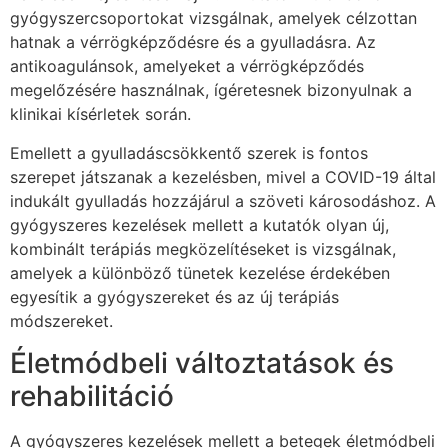
gyógyszercsoportokat vizsgálnak, amelyek célzottan
hatnak a vérrögképződésre és a gyulladásra. Az
antikoagulánsok, amelyeket a vérrögképződés
megelőzésére használnak, ígéretesnek bizonyulnak a
klinikai kísérletek során.
Emellett a gyulladáscsökkentő szerek is fontos
szerepet játszanak a kezelésben, mivel a COVID-19 által
indukált gyulladás hozzájárul a szöveti károsodáshoz. A
gyógyszeres kezelések mellett a kutatók olyan új,
kombinált terápiás megközelítéseket is vizsgálnak,
amelyek a különböző tünetek kezelése érdekében
egyesítik a gyógyszereket és az új terápiás
módszereket.
Életmódbeli változtatások és
rehabilitáció
A gyógyszeres kezelések mellett a betegek életmódbeli