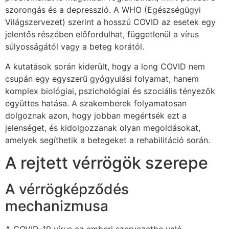
szorongás és a depresszió. A WHO (Egészségügyi
Világszervezet) szerint a hosszú COVID az esetek egy
jelentős részében előfordulhat, függetlenül a vírus
súlyosságától vagy a beteg korától.
A kutatások során kiderült, hogy a long COVID nem
csupán egy egyszerű gyógyulási folyamat, hanem
komplex biológiai, pszichológiai és szociális tényezők
együttes hatása. A szakemberek folyamatosan
dolgoznak azon, hogy jobban megértsék ezt a
jelenséget, és kidolgozzanak olyan megoldásokat,
amelyek segíthetik a betegeket a rehabilitáció során.
A rejtett vérrögök szerepe
A vérrögképződés
mechanizmusa
A COVID-19 vírus az emberi szervezetbe való