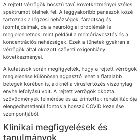
A rejtett vérrögök hosszú távú következményei széles
spektrumot ölelnek fel. A leggyakoribb panaszok közé
tartoznak a légzési nehézségek, fáradtság és
izomfájdalmak, de a neurológiai problémák is
megjelenhetnek, mint például a memóriavesztés és a
koncentrációs nehézségek. Ezek a tünetek gyakran a
vérrögök által okozott szöveti oxigénhiány
következményei.
A kutatások során megfigyelték, hogy a rejtett vérrögök
megjelenése különösen aggasztó lehet a fiatalabb
betegek körében is, akiknél a vírusfertőzés viszonylag
enyhe lefolyású volt. A rejtett vérrögök okozta
szövődmények felmérése és az érintettek rehabilitációja
elengedhetetlenül fontos a hosszú COVID kezelése
szempontjából.
Klinikai megfigyelések és
tanulmányok