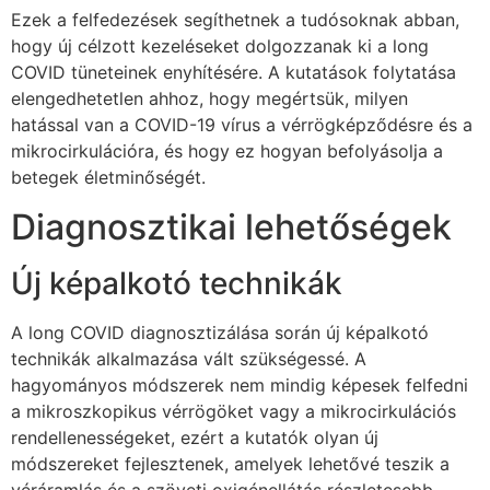
Ezek a felfedezések segíthetnek a tudósoknak abban,
hogy új célzott kezeléseket dolgozzanak ki a long
COVID tüneteinek enyhítésére. A kutatások folytatása
elengedhetetlen ahhoz, hogy megértsük, milyen
hatással van a COVID-19 vírus a vérrögképződésre és a
mikrocirkulációra, és hogy ez hogyan befolyásolja a
betegek életminőségét.
Diagnosztikai lehetőségek
Új képalkotó technikák
A long COVID diagnosztizálása során új képalkotó
technikák alkalmazása vált szükségessé. A
hagyományos módszerek nem mindig képesek felfedni
a mikroszkopikus vérrögöket vagy a mikrocirkulációs
rendellenességeket, ezért a kutatók olyan új
módszereket fejlesztenek, amelyek lehetővé teszik a
véráramlás és a szöveti oxigénellátás részletesebb