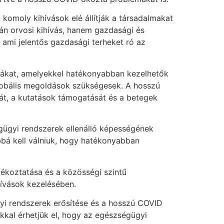
komoly kihívások elé állítják a társadalmakat
n orvosi kihívás, hanem gazdasági és
 ami jelentős gazdasági terheket ró az
giákat, amelyekkel hatékonyabban kezelhetők
lobális megoldások szükségesek. A hosszú
át, a kutatások támogatását és a betegek
égügyi rendszerek ellenálló képességének
bbá kell válniuk, hogy hatékonyabban
ékoztatása és a közösségi szintű
ívások kezelésében.
yi rendszerek erősítése és a hosszú COVID
ákkal érhetjük el, hogy az egészségügyi