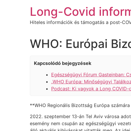
Ugrás
Long-Covid infor
a
tartalomhoz
Hiteles információk és támogatás a post-COV
WHO: Európai Bizo
Kapcsolódó bejegyzések
Egészségügyi Fórum Gasteinban: C
„WHO Európa: Minőségügyi Találkoz
Podcast: Ki vagyok a Long COVID-d
**WHO Regionális Bizottság Európa számára 
2022. szeptember 13-án Tel Aviv városa adot
esemény nem csupán az egészségügyi vezetők 
álló aktuális kihívásokat vitatták meg. Az i