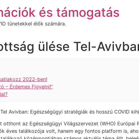
mációk és támogatás
ID tünetekkel élők számára.
ttság ülése Tel-Avivba
satlakozz 2022-ben!
ó – Érdemes Figyelni!”
al?
Tel Avivban: Egészségügyi stratégiák és hosszú COVID kih
t otthont az Egészségügyi Világszervezet (WHO) Európai R
éves találkozója volt, hanem egy fontos platform is, aho
dei találkozó középpontjában számos aktuális téma állt, bel