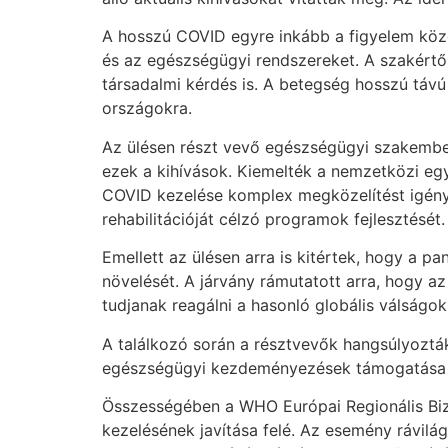
A hosszú COVID egyre inkább a figyelem közép
és az egészségügyi rendszereket. A szakért
társadalmi kérdés is. A betegség hosszú távú
országokra.
Az ülésen részt vevő egészségügyi szakember
ezek a kihívások. Kiemelték a nemzetközi eg
COVID kezelése komplex megközelítést igénye
rehabilitációját célzó programok fejlesztését.
Emellett az ülésen arra is kitértek, hogy a 
növelését. A járvány rámutatott arra, hogy 
tudjanak reagálni a hasonló globális válságok
A találkozó során a résztvevők hangsúlyoztá
egészségügyi kezdeményezések támogatása k
Összességében a WHO Európai Regionális Bizo
kezelésének javítása felé. Az esemény rávilá