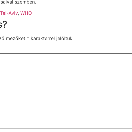
ásaival szemben.
Tel-Aviv
,
WHO
s?
ező mezőket
*
karakterrel jelöltük