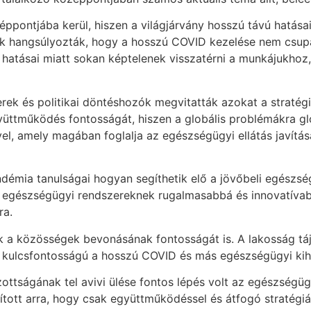
pontjába kerül, hiszen a világjárvány hosszú távú hatásai 
ők hangsúlyozták, hogy a hosszú COVID kezelése nem csupá
 hatásai miatt sokan képtelenek visszatérni a munkájukhoz,
ek és politikai döntéshozók megvitatták azokat a straté
yüttműködés fontosságát, hiszen a globális problémákra g
l, amely magában foglalja az egészségügyi ellátás javítás
pandémia tanulságai hogyan segíthetik elő a jövőbeli egészs
az egészségügyi rendszereknek rugalmasabbá és innovatíva
ra.
k a közösségek bevonásának fontosságát is. A lakosság táj
ulcsfontosságú a hosszú COVID és más egészségügyi kih
ttságának tel avivi ülése fontos lépés volt az egészségüg
gított arra, hogy csak együttműködéssel és átfogó stratégi