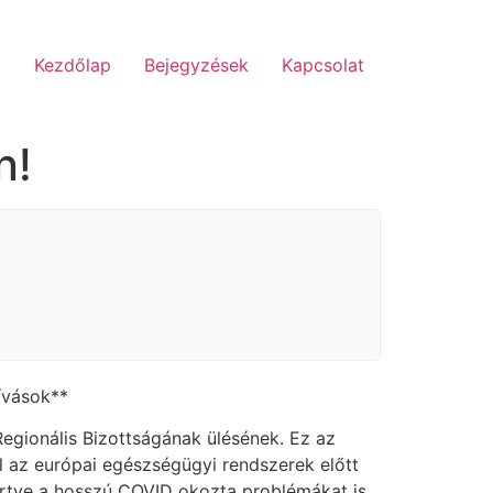
Kezdőlap
Bejegyzések
Kapcsolat
n!
ívások**
egionális Bizottságának ülésének. Ez az
l az európai egészségügyi rendszerek előtt
eértve a hosszú COVID okozta problémákat is.