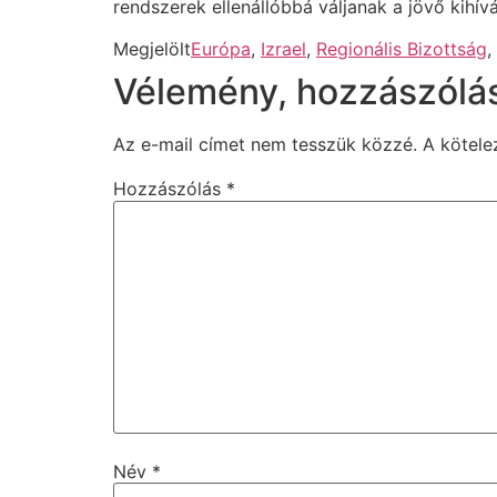
rendszerek ellenállóbbá váljanak a jövő kihív
Megjelölt
Európa
,
Izrael
,
Regionális Bizottság
,
Vélemény, hozzászólá
Az e-mail címet nem tesszük közzé.
A kötel
Hozzászólás
*
Név
*