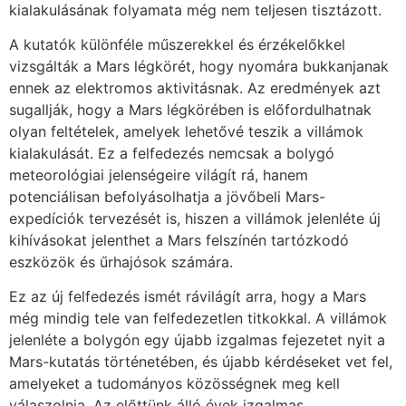
kialakulásának folyamata még nem teljesen tisztázott.
A kutatók különféle műszerekkel és érzékelőkkel
vizsgálták a Mars légkörét, hogy nyomára bukkanjanak
ennek az elektromos aktivitásnak. Az eredmények azt
sugallják, hogy a Mars légkörében is előfordulhatnak
olyan feltételek, amelyek lehetővé teszik a villámok
kialakulását. Ez a felfedezés nemcsak a bolygó
meteorológiai jelenségeire világít rá, hanem
potenciálisan befolyásolhatja a jövőbeli Mars-
expedíciók tervezését is, hiszen a villámok jelenléte új
kihívásokat jelenthet a Mars felszínén tartózkodó
eszközök és űrhajósok számára.
Ez az új felfedezés ismét rávilágít arra, hogy a Mars
még mindig tele van felfedezetlen titkokkal. A villámok
jelenléte a bolygón egy újabb izgalmas fejezetet nyit a
Mars-kutatás történetében, és újabb kérdéseket vet fel,
amelyeket a tudományos közösségnek meg kell
válaszolnia. Az előttünk álló évek izgalmas