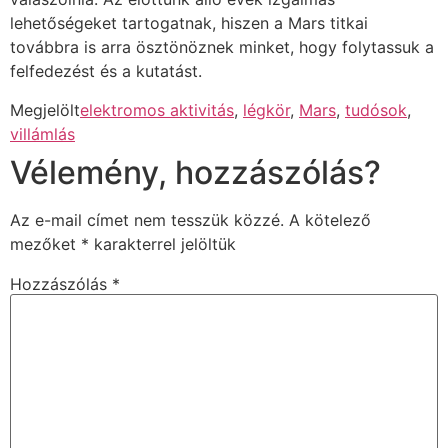
lehetőségeket tartogatnak, hiszen a Mars titkai
továbbra is arra ösztönöznek minket, hogy folytassuk a
felfedezést és a kutatást.
Megjelölt
elektromos aktivitás
,
légkör
,
Mars
,
tudósok
,
villámlás
Vélemény, hozzászólás?
Az e-mail címet nem tesszük közzé.
A kötelező
mezőket
*
karakterrel jelöltük
Hozzászólás
*