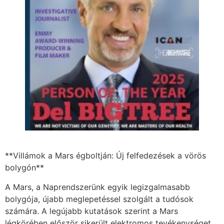
**Villámok a Mars égboltján: Új felfedezések a vörös
bolygón**
A Mars, a Naprendszerünk egyik legizgalmasabb
bolygója, újabb meglepetéssel szolgált a tudósok
számára. A legújabb kutatások szerint a Mars
légkörében először sikerült elektromos tevékenységet