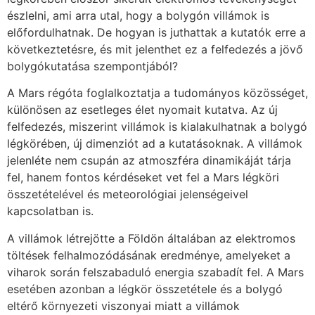
észlelni, ami arra utal, hogy a bolygón villámok is
előfordulhatnak. De hogyan is juthattak a kutatók erre a
következtetésre, és mit jelenthet ez a felfedezés a jövő
bolygókutatása szempontjából?
A Mars régóta foglalkoztatja a tudományos közösséget,
különösen az esetleges élet nyomait kutatva. Az új
felfedezés, miszerint villámok is kialakulhatnak a bolygó
légkörében, új dimenziót ad a kutatásoknak. A villámok
jelenléte nem csupán az atmoszféra dinamikáját tárja
fel, hanem fontos kérdéseket vet fel a Mars légköri
összetételével és meteorológiai jelenségeivel
kapcsolatban is.
A villámok létrejötte a Földön általában az elektromos
töltések felhalmozódásának eredménye, amelyeket a
viharok során felszabaduló energia szabadít fel. A Mars
esetében azonban a légkör összetétele és a bolygó
eltérő környezeti viszonyai miatt a villámok