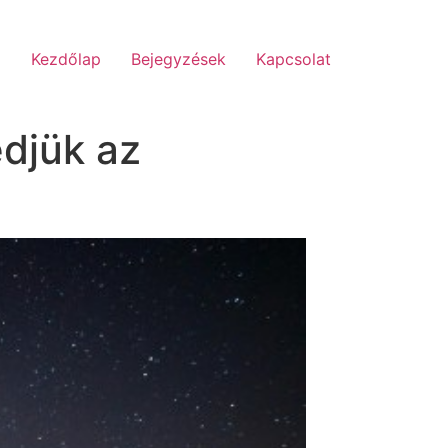
Kezdőlap
Bejegyzések
Kapcsolat
djük az