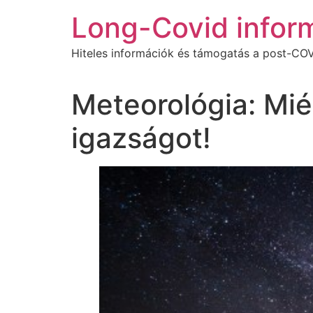
Ugrás
Long-Covid infor
a
tartalomhoz
Hiteles információk és támogatás a post-COV
Meteorológia: Mié
igazságot!