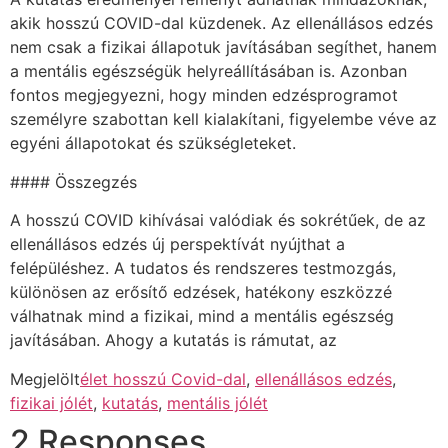
akik hosszú COVID-dal küzdenek. Az ellenállásos edzés
nem csak a fizikai állapotuk javításában segíthet, hanem
a mentális egészségük helyreállításában is. Azonban
fontos megjegyezni, hogy minden edzésprogramot
személyre szabottan kell kialakítani, figyelembe véve az
egyéni állapotokat és szükségleteket.
#### Összegzés
A hosszú COVID kihívásai valódiak és sokrétűek, de az
ellenállásos edzés új perspektívát nyújthat a
felépüléshez. A tudatos és rendszeres testmozgás,
különösen az erősítő edzések, hatékony eszközzé
válhatnak mind a fizikai, mind a mentális egészség
javításában. Ahogy a kutatás is rámutat, az
Megjelölt
élet hosszú Covid-dal
,
ellenállásos edzés
,
fizikai jólét
,
kutatás
,
mentális jólét
2 Responses