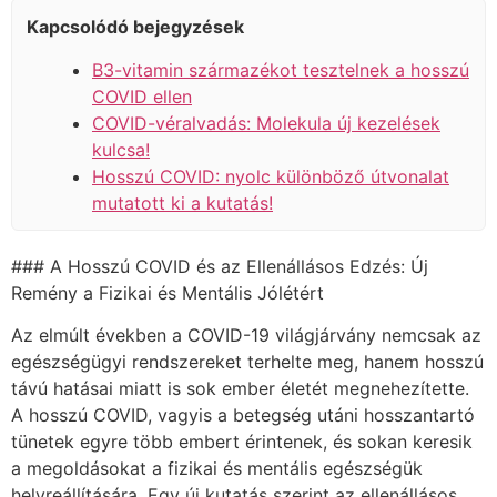
Kapcsolódó bejegyzések
B3-vitamin származékot tesztelnek a hosszú
COVID ellen
COVID-véralvadás: Molekula új kezelések
kulcsa!
Hosszú COVID: nyolc különböző útvonalat
mutatott ki a kutatás!
### A Hosszú COVID és az Ellenállásos Edzés: Új
Remény a Fizikai és Mentális Jólétért
Az elmúlt években a COVID-19 világjárvány nemcsak az
egészségügyi rendszereket terhelte meg, hanem hosszú
távú hatásai miatt is sok ember életét megnehezítette.
A hosszú COVID, vagyis a betegség utáni hosszantartó
tünetek egyre több embert érintenek, és sokan keresik
a megoldásokat a fizikai és mentális egészségük
helyreállítására. Egy új kutatás szerint az ellenállásos