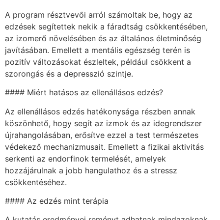
A program résztvevői arról számoltak be, hogy az
edzések segítettek nekik a fáradtság csökkentésében,
az izomerő növelésében és az általános életminőség
javításában. Emellett a mentális egészség terén is
pozitív változásokat észleltek, például csökkent a
szorongás és a depresszió szintje.
#### Miért hatásos az ellenállásos edzés?
Az ellenállásos edzés hatékonysága részben annak
köszönhető, hogy segít az izmok és az idegrendszer
újrahangolásában, erősítve ezzel a test természetes
védekező mechanizmusait. Emellett a fizikai aktivitás
serkenti az endorfinok termelését, amelyek
hozzájárulnak a jobb hangulathoz és a stressz
csökkentéséhez.
#### Az edzés mint terápia
A kutatás eredményei reményt adhatnak mindazoknak,