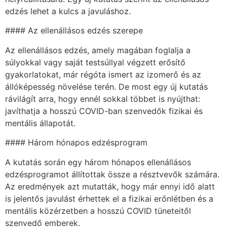
edzés lehet a kulcs a javuláshoz.
#### Az ellenállásos edzés szerepe
Az ellenállásos edzés, amely magában foglalja a
súlyokkal vagy saját testsúllyal végzett erősítő
gyakorlatokat, már régóta ismert az izomerő és az
állóképesség növelése terén. De most egy új kutatás
rávilágít arra, hogy ennél sokkal többet is nyújthat:
javíthatja a hosszú COVID-ban szenvedők fizikai és
mentális állapotát.
#### Három hónapos edzésprogram
A kutatás során egy három hónapos ellenállásos
edzésprogramot állítottak össze a résztvevők számára.
Az eredmények azt mutatták, hogy már ennyi idő alatt
is jelentős javulást érhettek el a fizikai erőnlétben és a
mentális közérzetben a hosszú COVID tüneteitől
szenvedő emberek.