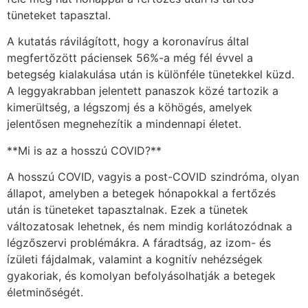
tüneteket tapasztal.
A kutatás rávilágított, hogy a koronavírus által
megfertőzött páciensek 56%-a még fél évvel a
betegség kialakulása után is különféle tünetekkel küzd.
A leggyakrabban jelentett panaszok közé tartozik a
kimerültség, a légszomj és a köhögés, amelyek
jelentősen megnehezítik a mindennapi életet.
**Mi is az a hosszú COVID?**
A hosszú COVID, vagyis a post-COVID szindróma, olyan
állapot, amelyben a betegek hónapokkal a fertőzés
után is tüneteket tapasztalnak. Ezek a tünetek
változatosak lehetnek, és nem mindig korlátozódnak a
légzőszervi problémákra. A fáradtság, az izom- és
ízületi fájdalmak, valamint a kognitív nehézségek
gyakoriak, és komolyan befolyásolhatják a betegek
életminőségét.