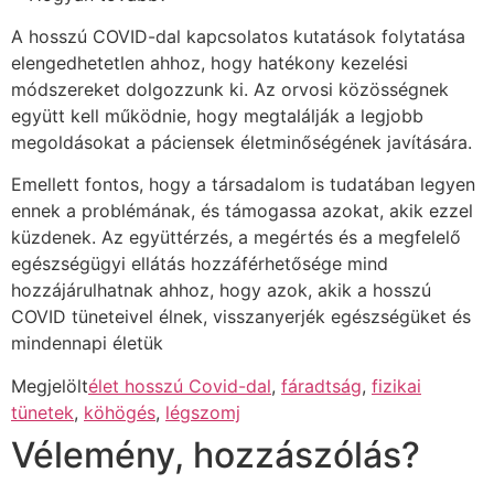
A hosszú COVID-dal kapcsolatos kutatások folytatása
elengedhetetlen ahhoz, hogy hatékony kezelési
módszereket dolgozzunk ki. Az orvosi közösségnek
együtt kell működnie, hogy megtalálják a legjobb
megoldásokat a páciensek életminőségének javítására.
Emellett fontos, hogy a társadalom is tudatában legyen
ennek a problémának, és támogassa azokat, akik ezzel
küzdenek. Az együttérzés, a megértés és a megfelelő
egészségügyi ellátás hozzáférhetősége mind
hozzájárulhatnak ahhoz, hogy azok, akik a hosszú
COVID tüneteivel élnek, visszanyerjék egészségüket és
mindennapi életük
Megjelölt
élet hosszú Covid-dal
,
fáradtság
,
fizikai
tünetek
,
köhögés
,
légszomj
Vélemény, hozzászólás?