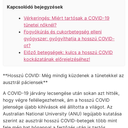
Kapcsolódó bejegyzések
Vérkeringés: Miért tartósak a COVID-19
tünetei nőknél?
Fogyókúrás és cukorbetegség elleni
gyógyszer: gyógyíthatja a hosszú COVID-
ot?
Előző betegségek: kulcs a hosszú COVID
kockázatának előrejelzéséhez!
**Hosszú COVID: Még mindig küzdenek a tünetekkel az
ausztrál páciensek**
A COVID-19 járvány lecsengése után sokan azt hitték,
hogy végre fellélegezhetnek, ám a hosszú COVID
jelensége újabb kihívások elé állította a világot. Az
Australian National University (ANU) legújabb kutatása
szerint az ausztrál hosszú COVID-betegek több mint
fele még hat hónappal a fertőzés után is tartós