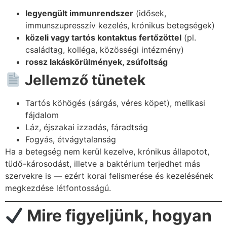
legyengült immunrendszer
(idősek,
immunszupresszív kezelés, krónikus betegségek)
közeli vagy tartós kontaktus fertőzöttel
(pl.
családtag, kolléga, közösségi intézmény)
rossz lakáskörülmények, zsúfoltság
Jellemző tünetek
Tartós köhögés (sárgás, véres köpet), mellkasi
fájdalom
Láz, éjszakai izzadás, fáradtság
Fogyás, étvágytalanság
Ha a betegség nem kerül kezelve, krónikus állapotot,
tüdő-károsodást, illetve a baktérium terjedhet más
szervekre is — ezért korai felismerése és kezelésének
megkezdése létfontosságú.
Mire figyeljünk, hogyan