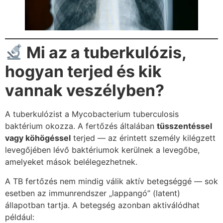
Mi az a tuberkulózis,
hogyan terjed és kik
vannak veszélyben?
A tuberkulózist a Mycobacterium tuberculosis
baktérium okozza. A fertőzés általában
tüsszentéssel
vagy köhögéssel
terjed — az érintett személy kilégzett
levegőjében lévő baktériumok kerülnek a levegőbe,
amelyeket mások belélegezhetnek.
A TB fertőzés nem mindig válik aktív betegséggé — sok
esetben az immunrendszer „lappangó” (latent)
állapotban tartja. A betegség azonban aktiválódhat
például: