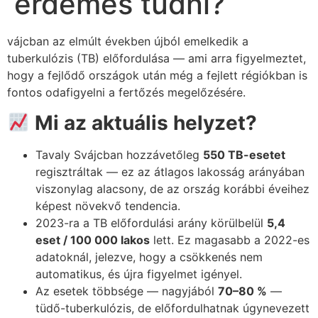
érdemes tudni?
vájcban az elmúlt években újból emelkedik a
tuberkulózis (TB) előfordulása — ami arra figyelmeztet,
hogy a fejlődő országok után még a fejlett régiókban is
fontos odafigyelni a fertőzés megelőzésére.
Mi az aktuális helyzet?
Tavaly Svájcban hozzávetőleg
550 TB-esetet
regisztráltak — ez az átlagos lakosság arányában
viszonylag alacsony, de az ország korábbi éveihez
képest növekvő tendencia.
2023-ra a TB előfordulási arány körülbelül
5,4
eset / 100 000 lakos
lett. Ez magasabb a 2022-es
adatoknál, jelezve, hogy a csökkenés nem
automatikus, és újra figyelmet igényel.
Az esetek többsége — nagyjából
70–80 %
—
tüdő-tuberkulózis, de előfordulhatnak úgynevezett