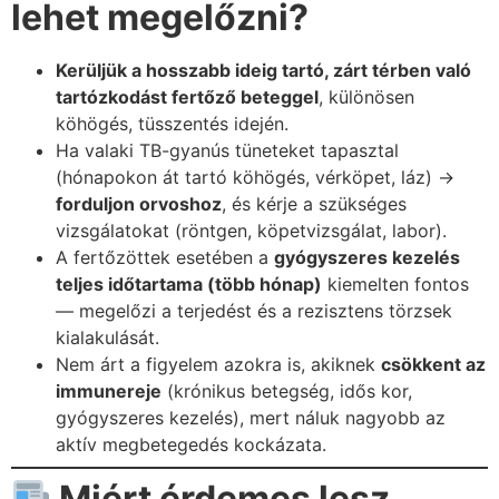
lehet megelőzni?
Kerüljük a hosszabb ideig tartó, zárt térben való
tartózkodást fertőző beteggel
, különösen
köhögés, tüsszentés idején.
Ha valaki TB-gyanús tüneteket tapasztal
(hónapokon át tartó köhögés, vérköpet, láz) →
forduljon orvoshoz
, és kérje a szükséges
vizsgálatokat (röntgen, köpetvizsgálat, labor).
A fertőzöttek esetében a
gyógyszeres kezelés
teljes időtartama (több hónap)
kiemelten fontos
— megelőzi a terjedést és a rezisztens törzsek
kialakulását.
Nem árt a figyelem azokra is, akiknek
csökkent az
immunereje
(krónikus betegség, idős kor,
gyógyszeres kezelés), mert náluk nagyobb az
aktív megbetegedés kockázata.
Miért érdemes lesz