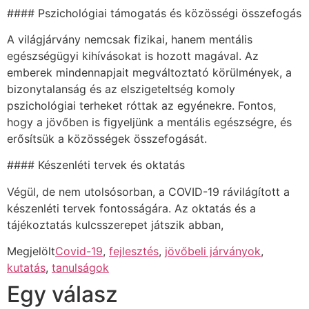
#### Pszichológiai támogatás és közösségi összefogás
A világjárvány nemcsak fizikai, hanem mentális
egészségügyi kihívásokat is hozott magával. Az
emberek mindennapjait megváltoztató körülmények, a
bizonytalanság és az elszigeteltség komoly
pszichológiai terheket róttak az egyénekre. Fontos,
hogy a jövőben is figyeljünk a mentális egészségre, és
erősítsük a közösségek összefogását.
#### Készenléti tervek és oktatás
Végül, de nem utolsósorban, a COVID-19 rávilágított a
készenléti tervek fontosságára. Az oktatás és a
tájékoztatás kulcsszerepet játszik abban,
Megjelölt
Covid-19
,
fejlesztés
,
jövőbeli járványok
,
kutatás
,
tanulságok
Egy válasz