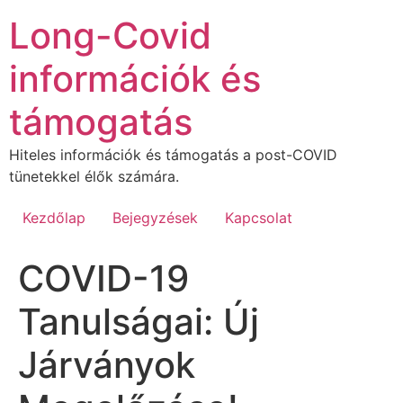
Ugrás
Long-Covid
a
tartalomhoz
információk és
támogatás
Hiteles információk és támogatás a post-COVID
tünetekkel élők számára.
Kezdőlap
Bejegyzések
Kapcsolat
COVID-19
Tanulságai: Új
Járványok