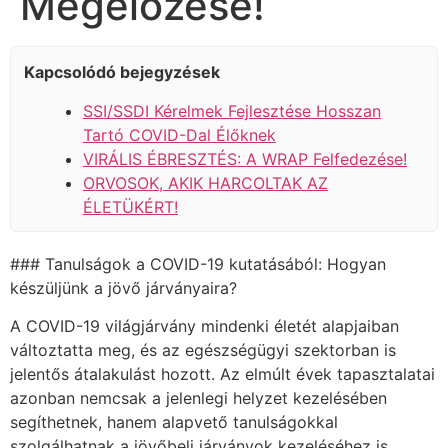
Megelőzése!
Kapcsolódó bejegyzések
SSI/SSDI Kérelmek Fejlesztése Hosszan
Tartó COVID-Dal Élőknek
VIRÁLIS ÉBRESZTÉS: A WRAP Felfedezése!
ORVOSOK, AKIK HARCOLTAK AZ
ÉLETÜKÉRT!
### Tanulságok a COVID-19 kutatásából: Hogyan
készüljünk a jövő járványaira?
A COVID-19 világjárvány mindenki életét alapjaiban
változtatta meg, és az egészségügyi szektorban is
jelentős átalakulást hozott. Az elmúlt évek tapasztalatai
azonban nemcsak a jelenlegi helyzet kezelésében
segíthetnek, hanem alapvető tanulságokkal
szolgálhatnak a jövőbeli járványok kezeléséhez is.