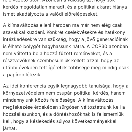
kérdés megoldatlan maradt, és a politikai akarat hiánya
ismét akadályozta a valódi előrelépéseket.
A klímaváltozás elleni harcban ma már nem elég csak
szavakkal küzdeni. Konkrét cselekvésekre és hatékony
intézkedésekre van szükség, hogy a jövő generációinak
is élhető bolygót hagyhassunk hátra. A COP30 azonban
nem váltotta be a hozzá fűzött reményeket, és a
résztvevőknek szembesülniük kellett azzal, hogy az
utóbbi években tett ígéretek többsége még mindig csak
a papíron létezik.
Az idei konferencia egyik legnagyobb tanulsága, hogy a
környezetvédelem nem csupán politikai kérdés, hanem
mindannyiunk közös felelőssége. A klímaváltozás
megfékezése érdekében sürgősen változtatnunk kell a
hozzáállásunkon, és a döntéshozóknak is felismerniük
kell, hogy a késlekedés súlyos következményekkel
járhat.