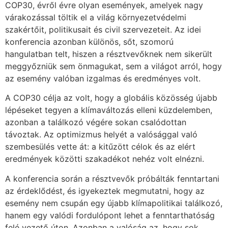
COP30, évről évre olyan események, amelyek nagy
várakozással töltik el a világ környezetvédelmi
szakértőit, politikusait és civil szervezeteit. Az idei
konferencia azonban különös, sőt, szomorú
hangulatban telt, hiszen a résztvevőknek nem sikerült
meggyőzniük sem önmagukat, sem a világot arról, hogy
az esemény valóban izgalmas és eredményes volt.
A COP30 célja az volt, hogy a globális közösség újabb
lépéseket tegyen a klímaváltozás elleni küzdelemben,
azonban a találkozó végére sokan csalódottan
távoztak. Az optimizmus helyét a valósággal való
szembesülés vette át: a kitűzött célok és az elért
eredmények közötti szakadékot nehéz volt elnézni.
A konferencia során a résztvevők próbálták fenntartani
az érdeklődést, és igyekeztek megmutatni, hogy az
esemény nem csupán egy újabb klímapolitikai találkozó,
hanem egy valódi fordulópont lehet a fenntarthatóság
felé vezető úton. Azonban a valóság az, hogy sok