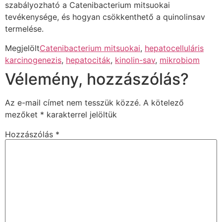
szabályozható a Catenibacterium mitsuokai
tevékenysége, és hogyan csökkenthető a quinolinsav
termelése.
Megjelölt
Catenibacterium mitsuokai
,
hepatocelluláris
karcinogenezis
,
hepatociták
,
kinolin-sav
,
mikrobiom
Vélemény, hozzászólás?
Az e-mail címet nem tesszük közzé.
A kötelező
mezőket
*
karakterrel jelöltük
Hozzászólás
*