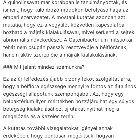
A quinolinsavat már korábban is tanulmányozták, és
ismert, hogy különböző módokon befolyásolhatja az
emberi szervezetet. A mostani kutatás azonban azt
mutatja, hogy ez a vegyület közvetlen kapcsolatba
hozható a májrák kialakulásával, mivel serkenti a sejtek
abnormális növekedését. A Catenibacterium mitsuokai
tehát nem csupán passzív résztvevője a bélflórának,
hanem aktív szereplője a májrák kialakulásának.
### Mit jelent mindez számunkra?
Ez az új felfedezés újabb bizonyítékot szolgáltat arra,
hogy a bélflóra egészsége mennyire fontos az általános
egészségi állapotunk szempontjából. Az, hogy egy
bélbaktérium ilyen mértékben hozzájárulhat egy súlyos
betegség kialakulásához, új utakat nyithat meg a
megelőzés és a kezelés terén.
A kutatás további vizsgálatokat igényel annak
érdekében, hogy pontosan megértsük, hogyan