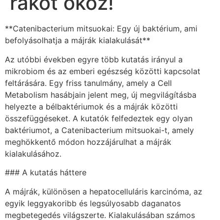
rákot okoz!
**Catenibacterium mitsuokai: Egy új baktérium, ami
befolyásolhatja a májrák kialakulását**
Az utóbbi években egyre több kutatás irányul a
mikrobiom és az emberi egészség közötti kapcsolat
feltárására. Egy friss tanulmány, amely a Cell
Metabolism hasábjain jelent meg, új megvilágításba
helyezte a bélbaktériumok és a májrák közötti
összefüggéseket. A kutatók felfedeztek egy olyan
baktériumot, a Catenibacterium mitsuokai-t, amely
meghökkentő módon hozzájárulhat a májrák
kialakulásához.
### A kutatás háttere
A májrák, különösen a hepatocelluláris karcinóma, az
egyik leggyakoribb és legsúlyosabb daganatos
megbetegedés világszerte. Kialakulásában számos