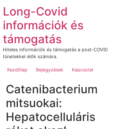
Ugrás
Long-Covid
a
tartalomhoz
információk és
támogatás
Hiteles információk és támogatás a post-COVID
tünetekkel élők számára.
Kezdőlap
Bejegyzések
Kapcsolat
Catenibacterium
mitsuokai:
Hepatocelluláris