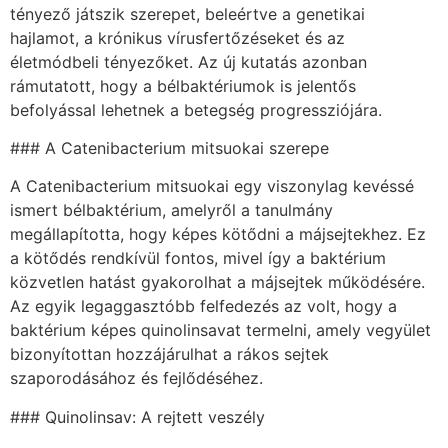
tényező játszik szerepet, beleértve a genetikai
hajlamot, a krónikus vírusfertőzéseket és az
életmódbeli tényezőket. Az új kutatás azonban
rámutatott, hogy a bélbaktériumok is jelentős
befolyással lehetnek a betegség progressziójára.
### A Catenibacterium mitsuokai szerepe
A Catenibacterium mitsuokai egy viszonylag kevéssé
ismert bélbaktérium, amelyről a tanulmány
megállapította, hogy képes kötődni a májsejtekhez. Ez
a kötődés rendkívül fontos, mivel így a baktérium
közvetlen hatást gyakorolhat a májsejtek működésére.
Az egyik legaggasztóbb felfedezés az volt, hogy a
baktérium képes quinolinsavat termelni, amely vegyület
bizonyítottan hozzájárulhat a rákos sejtek
szaporodásához és fejlődéséhez.
### Quinolinsav: A rejtett veszély