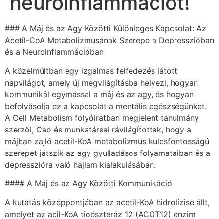
neuroinflammációt!
### A Máj és az Agy Közötti Különleges Kapcsolat: Az
Acetil-CoA Metabolizmusának Szerepe a Depresszióban
és a Neuroinflammációban
A közelmúltban egy izgalmas felfedezés látott
napvilágot, amely új megvilágításba helyezi, hogyan
kommunikál egymással a máj és az agy, és hogyan
befolyásolja ez a kapcsolat a mentális egészségünket.
A Cell Metabolism folyóiratban megjelent tanulmány
szerzői, Cao és munkatársai rávilágítottak, hogy a
májban zajló acetil-KoA metabolizmus kulcsfontosságú
szerepet játszik az agy gyulladásos folyamataiban és a
depresszióra való hajlam kialakulásában.
#### A Máj és az Agy Közötti Kommunikáció
A kutatás középpontjában az acetil-KoA hidrolízise állt,
amelyet az acil-KoA tioészteráz 12 (ACOT12) enzim