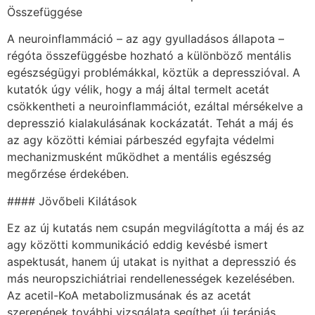
Összefüggése
A neuroinflammáció – az agy gyulladásos állapota –
régóta összefüggésbe hozható a különböző mentális
egészségügyi problémákkal, köztük a depresszióval. A
kutatók úgy vélik, hogy a máj által termelt acetát
csökkentheti a neuroinflammációt, ezáltal mérsékelve a
depresszió kialakulásának kockázatát. Tehát a máj és
az agy közötti kémiai párbeszéd egyfajta védelmi
mechanizmusként működhet a mentális egészség
megőrzése érdekében.
#### Jövőbeli Kilátások
Ez az új kutatás nem csupán megvilágította a máj és az
agy közötti kommunikáció eddig kevésbé ismert
aspektusát, hanem új utakat is nyithat a depresszió és
más neuropszichiátriai rendellenességek kezelésében.
Az acetil-KoA metabolizmusának és az acetát
szerepének további vizsgálata segíthet új terápiás