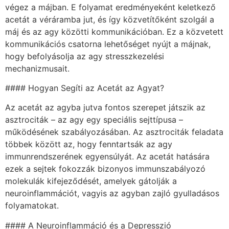
végez a májban. E folyamat eredményeként keletkező
acetát a véráramba jut, és így közvetítőként szolgál a
máj és az agy közötti kommunikációban. Ez a közvetett
kommunikációs csatorna lehetőséget nyújt a májnak,
hogy befolyásolja az agy stresszkezelési
mechanizmusait.
#### Hogyan Segíti az Acetát az Agyat?
Az acetát az agyba jutva fontos szerepet játszik az
asztrociták – az agy egy speciális sejttípusa –
működésének szabályozásában. Az asztrociták feladata
többek között az, hogy fenntartsák az agy
immunrendszerének egyensúlyát. Az acetát hatására
ezek a sejtek fokozzák bizonyos immunszabályozó
molekulák kifejeződését, amelyek gátolják a
neuroinflammációt, vagyis az agyban zajló gyulladásos
folyamatokat.
#### A Neuroinflammáció és a Depresszió