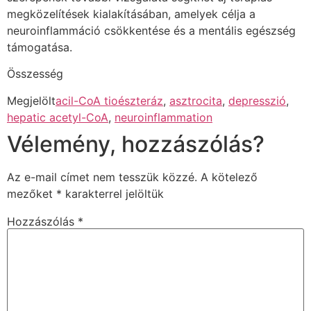
megközelítések kialakításában, amelyek célja a
neuroinflammáció csökkentése és a mentális egészség
támogatása.
Összesség
Megjelölt
acil-CoA tioészteráz
,
asztrocita
,
depresszió
,
hepatic acetyl-CoA
,
neuroinflammation
Vélemény, hozzászólás?
Az e-mail címet nem tesszük közzé.
A kötelező
mezőket
*
karakterrel jelöltük
Hozzászólás
*