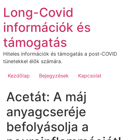
Ugrás
Long-Covid
a
tartalomhoz
információk és
támogatás
Hiteles információk és támogatás a post-COVID
tünetekkel élők számára.
Kezdőlap
Bejegyzések
Kapcsolat
Acetát: A máj
anyagcseréje
befolyásolja a