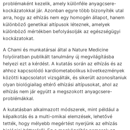
problémaként kezelik, amely különféle anyagcsere-
kockázatokkal jár. Azonban egyre több bizonyíték utal
arra, hogy az elhízás nem egy homogén állapot, hanem
különböző genetikai altípusok léteznek, amelyek
különböző mértékben befolyásolják az egészségügyi
kockázatokat.
A Chami és munkatársai által a Nature Medicine
folyóiratban publikált tanulmány új megvilágításba
helyezi ezt a kérdést. A kutatás során az elhízás és az
ahhoz kapcsolódó kardiometabolikus következmények
közötti kapcsolatot vizsgálták, és sikerült azonosítaniuk
olyan biológiailag eltérő elhízási altípusokat, ahol az
elhízás nem jár együtt a megszokott anyagcsere-
problémákkal.
A kutatásban alkalmazott módszerek, mint például a
képalkotás és a multi-omikai elemzések, lehetővé
tették, hogy mélyebb megértést nyerjünk az elhízás