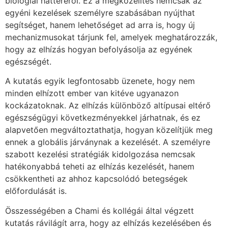
biológiai hátteréről. Ez a megközelítés nemcsak az
egyéni kezelések személyre szabásában nyújthat
segítséget, hanem lehetőséget ad arra is, hogy új
mechanizmusokat tárjunk fel, amelyek meghatározzák,
hogy az elhízás hogyan befolyásolja az egyének
egészségét.
A kutatás egyik legfontosabb üzenete, hogy nem
minden elhízott ember van kitéve ugyanazon
kockázatoknak. Az elhízás különböző altípusai eltérő
egészségügyi következményekkel járhatnak, és ez
alapvetően megváltoztathatja, hogyan közelítjük meg
ennek a globális járványnak a kezelését. A személyre
szabott kezelési stratégiák kidolgozása nemcsak
hatékonyabbá teheti az elhízás kezelését, hanem
csökkentheti az ahhoz kapcsolódó betegségek
előfordulását is.
Összességében a Chami és kollégái által végzett
kutatás rávilágít arra, hogy az elhízás kezelésében és