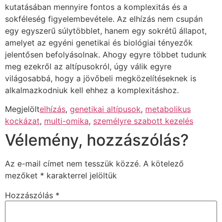
kutatásában mennyire fontos a komplexitás és a
sokféleség figyelembevétele. Az elhízás nem csupán
egy egyszerű súlytöbblet, hanem egy sokrétű állapot,
amelyet az egyéni genetikai és biológiai tényezők
jelentősen befolyásolnak. Ahogy egyre többet tudunk
meg ezekről az altípusokról, úgy válik egyre
világosabbá, hogy a jövőbeli megközelítéseknek is
alkalmazkodniuk kell ehhez a komplexitáshoz.
Megjelölt
elhízás
,
genetikai altípusok
,
metabolikus
kockázat
,
multi-omika
,
személyre szabott kezelés
Vélemény, hozzászólás?
Az e-mail címet nem tesszük közzé.
A kötelező
mezőket
*
karakterrel jelöltük
Hozzászólás
*