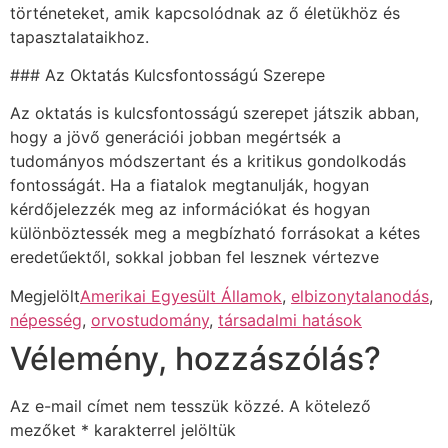
történeteket, amik kapcsolódnak az ő életükhöz és
tapasztalataikhoz.
### Az Oktatás Kulcsfontosságú Szerepe
Az oktatás is kulcsfontosságú szerepet játszik abban,
hogy a jövő generációi jobban megértsék a
tudományos módszertant és a kritikus gondolkodás
fontosságát. Ha a fiatalok megtanulják, hogyan
kérdőjelezzék meg az információkat és hogyan
különböztessék meg a megbízható forrásokat a kétes
eredetűektől, sokkal jobban fel lesznek vértezve
Megjelölt
Amerikai Egyesült Államok
,
elbizonytalanodás
,
népesség
,
orvostudomány
,
társadalmi hatások
Vélemény, hozzászólás?
Az e-mail címet nem tesszük közzé.
A kötelező
mezőket
*
karakterrel jelöltük