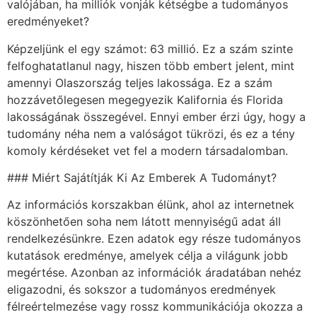
valójában, ha milliók vonják kétségbe a tudományos
eredményeket?
Képzeljünk el egy számot: 63 millió. Ez a szám szinte
felfoghatatlanul nagy, hiszen több embert jelent, mint
amennyi Olaszország teljes lakossága. Ez a szám
hozzávetőlegesen megegyezik Kalifornia és Florida
lakosságának összegével. Ennyi ember érzi úgy, hogy a
tudomány néha nem a valóságot tükrözi, és ez a tény
komoly kérdéseket vet fel a modern társadalomban.
### Miért Sajátítják Ki Az Emberek A Tudományt?
Az információs korszakban élünk, ahol az internetnek
köszönhetően soha nem látott mennyiségű adat áll
rendelkezésünkre. Ezen adatok egy része tudományos
kutatások eredménye, amelyek célja a világunk jobb
megértése. Azonban az információk áradatában nehéz
eligazodni, és sokszor a tudományos eredmények
félreértelmezése vagy rossz kommunikációja okozza a