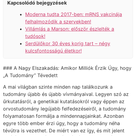
Kapcsolódó bejegyzések
Moderna tudta 2017-ben: mRNS vakcinája
felhalmozódik a szervekben!
Villámlás a Marson: először észlelték a
tudósok!
Serdülőkor 30 éves korig tart – négy
kulcsfontosságú életkor!
### A Nagy Elszakadás: Amikor Milliók Érzik Úgy, hogy
„A Tudomány” Tévedett
A mai világban szinte minden nap találkozunk a
tudomány újabb és újabb vívmányaival. Legyen szó az
űrkutatásról, a genetikai kutatásokról vagy éppen az
orvostudomány legújabb felfedezéseiről, a tudomány
folyamatosan formálja a mindennapjainkat. Azonban
egyre több ember érzi úgy, hogy a tudomány néha
tévútra is vezethet. De miért van ez így, és mit jelent