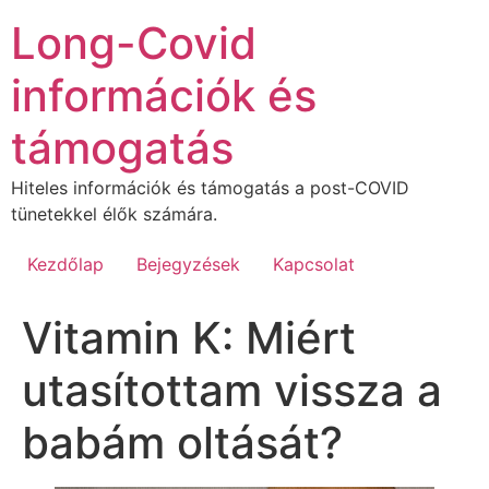
Ugrás
Long-Covid
a
tartalomhoz
információk és
támogatás
Hiteles információk és támogatás a post-COVID
tünetekkel élők számára.
Kezdőlap
Bejegyzések
Kapcsolat
Vitamin K: Miért
utasítottam vissza a
babám oltását?