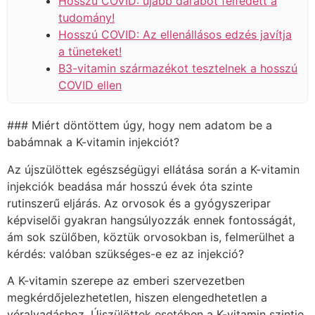
Hosszú COVID: újabb darabot felfedett a
tudomány!
Hosszú COVID: Az ellenállásos edzés javítja
a tüneteket!
B3-vitamin származékot tesztelnek a hosszú
COVID ellen
### Miért döntöttem úgy, hogy nem adatom be a
babámnak a K-vitamin injekciót?
Az újszülöttek egészségügyi ellátása során a K-vitamin
injekciók beadása már hosszú évek óta szinte
rutinszerű eljárás. Az orvosok és a gyógyszeripar
képviselői gyakran hangsúlyozzák ennek fontosságát,
ám sok szülőben, köztük orvosokban is, felmerülhet a
kérdés: valóban szükséges-e ez az injekció?
A K-vitamin szerepe az emberi szervezetben
megkérdőjelezhetetlen, hiszen elengedhetetlen a
véralvadáshoz. Újszülöttek esetében a K-vitamin szintje