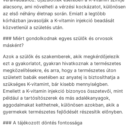
alacsony, ami növelheti a vérzési kockázatot, különösen
az első néhány életnap során. Emiatt a legtöbb
kórházban javasolják a K-vitamin injekció beadását
közvetlenül a születés után.
### Miért gondolkodnak egyes szülők és orvosok
másként?
Azok a szülők és szakemberek, akik megkérdőjelezik
ezt a gyakorlatot, gyakran hivatkoznak a természetes
megközelítésekre, és arra, hogy a természetes úton
született babák esetében az anyatej is biztosíthatja a
szükséges K-vitamint, bár kisebb mennyiségben.
Emellett a K-vitamin injekció bizonyos összetevői, mint
például a tartósítószerek és más adalékanyagok,
aggodalmakat kelthetnek, különösen azokban, akik a
gyermekek természetes fejlődését részesítik előnyben.
### A tájékozott döntés fontossága