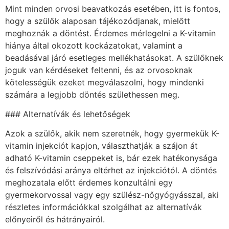
Mint minden orvosi beavatkozás esetében, itt is fontos,
hogy a szülők alaposan tájékozódjanak, mielőtt
meghoznák a döntést. Érdemes mérlegelni a K-vitamin
hiánya által okozott kockázatokat, valamint a
beadásával járó esetleges mellékhatásokat. A szülőknek
joguk van kérdéseket feltenni, és az orvosoknak
kötelességük ezeket megválaszolni, hogy mindenki
számára a legjobb döntés születhessen meg.
### Alternatívák és lehetőségek
Azok a szülők, akik nem szeretnék, hogy gyermekük K-
vitamin injekciót kapjon, választhatják a szájon át
adható K-vitamin cseppeket is, bár ezek hatékonysága
és felszívódási aránya eltérhet az injekciótól. A döntés
meghozatala előtt érdemes konzultálni egy
gyermekorvossal vagy egy szülész-nőgyógyásszal, aki
részletes információkkal szolgálhat az alternatívák
előnyeiről és hátrányairól.