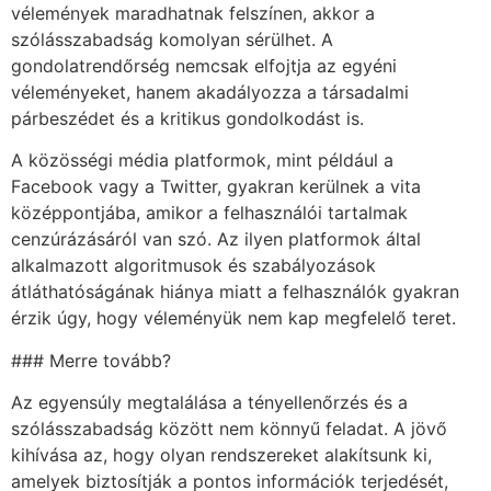
vélemények maradhatnak felszínen, akkor a
szólásszabadság komolyan sérülhet. A
gondolatrendőrség nemcsak elfojtja az egyéni
véleményeket, hanem akadályozza a társadalmi
párbeszédet és a kritikus gondolkodást is.
A közösségi média platformok, mint például a
Facebook vagy a Twitter, gyakran kerülnek a vita
középpontjába, amikor a felhasználói tartalmak
cenzúrázásáról van szó. Az ilyen platformok által
alkalmazott algoritmusok és szabályozások
átláthatóságának hiánya miatt a felhasználók gyakran
érzik úgy, hogy véleményük nem kap megfelelő teret.
### Merre tovább?
Az egyensúly megtalálása a tényellenőrzés és a
szólásszabadság között nem könnyű feladat. A jövő
kihívása az, hogy olyan rendszereket alakítsunk ki,
amelyek biztosítják a pontos információk terjedését,