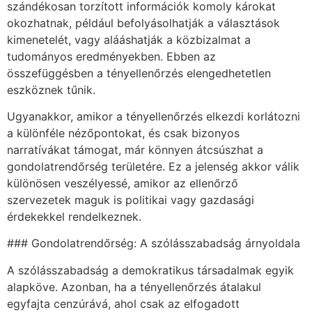
szándékosan torzított információk komoly károkat
okozhatnak, például befolyásolhatják a választások
kimenetelét, vagy alááshatják a közbizalmat a
tudományos eredményekben. Ebben az
összefüggésben a tényellenőrzés elengedhetetlen
eszköznek tűnik.
Ugyanakkor, amikor a tényellenőrzés elkezdi korlátozni
a különféle nézőpontokat, és csak bizonyos
narratívákat támogat, már könnyen átcsúszhat a
gondolatrendőrség területére. Ez a jelenség akkor válik
különösen veszélyessé, amikor az ellenőrző
szervezetek maguk is politikai vagy gazdasági
érdekekkel rendelkeznek.
### Gondolatrendőrség: A szólásszabadság árnyoldala
A szólásszabadság a demokratikus társadalmak egyik
alapköve. Azonban, ha a tényellenőrzés átalakul
egyfajta cenzúrává, ahol csak az elfogadott