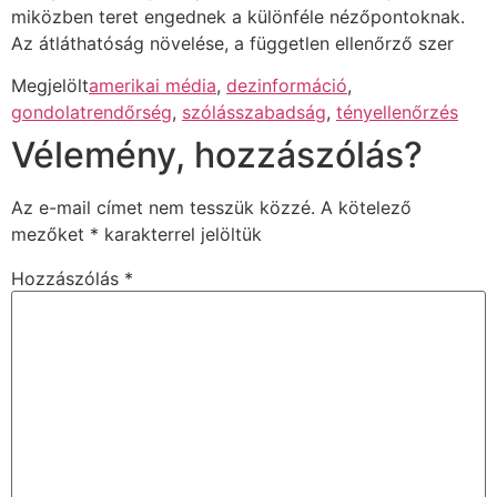
miközben teret engednek a különféle nézőpontoknak.
Az átláthatóság növelése, a független ellenőrző szer
Megjelölt
amerikai média
,
dezinformáció
,
gondolatrendőrség
,
szólásszabadság
,
tényellenőrzés
Vélemény, hozzászólás?
Az e-mail címet nem tesszük közzé.
A kötelező
mezőket
*
karakterrel jelöltük
Hozzászólás
*