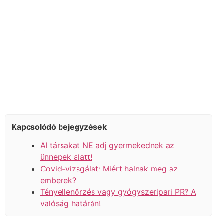
Kapcsolódó bejegyzések
AI társakat NE adj gyermekednek az
ünnepek alatt!
Covid-vizsgálat: Miért halnak meg az
emberek?
Tényellenőrzés vagy gyógyszeripari PR? A
valóság határán!