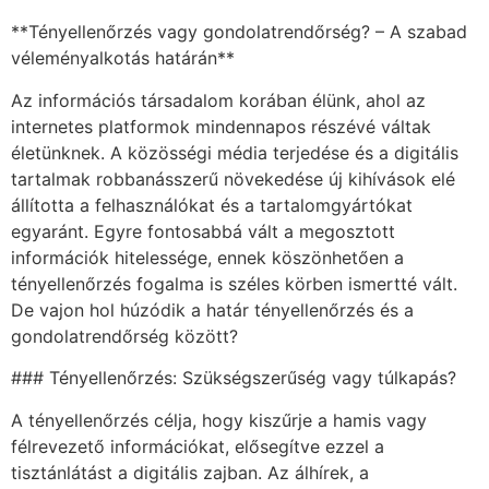
**Tényellenőrzés vagy gondolatrendőrség? – A szabad
véleményalkotás határán**
Az információs társadalom korában élünk, ahol az
internetes platformok mindennapos részévé váltak
életünknek. A közösségi média terjedése és a digitális
tartalmak robbanásszerű növekedése új kihívások elé
állította a felhasználókat és a tartalomgyártókat
egyaránt. Egyre fontosabbá vált a megosztott
információk hitelessége, ennek köszönhetően a
tényellenőrzés fogalma is széles körben ismertté vált.
De vajon hol húzódik a határ tényellenőrzés és a
gondolatrendőrség között?
### Tényellenőrzés: Szükségszerűség vagy túlkapás?
A tényellenőrzés célja, hogy kiszűrje a hamis vagy
félrevezető információkat, elősegítve ezzel a
tisztánlátást a digitális zajban. Az álhírek, a