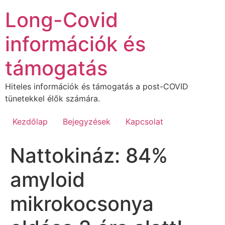
Ugrás
Long-Covid
a
tartalomhoz
információk és
támogatás
Hiteles információk és támogatás a post-COVID
tünetekkel élők számára.
Kezdőlap
Bejegyzések
Kapcsolat
Nattokináz: 84%
amyloid
mikrokocsonya