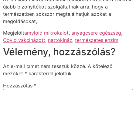
újabb bizonyítékot szolgáltatnak arra, hogy a
természetben sokszor megtalálhatjuk azokat a
megoldásokat,
Megjelölt
amyloid mikrokalot
,
anyagcsere egészség
,
Covid vakcinázott
,
nattokináz
,
természetes enzim
Vélemény, hozzászólás?
Az e-mail címet nem tesszük közzé.
A kötelező
mezőket
*
karakterrel jelöltük
Hozzászólás
*