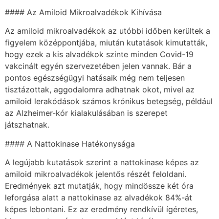
#### Az Amiloid Mikroalvadékok Kihívása
Az amiloid mikroalvadékok az utóbbi időben kerültek a
figyelem középpontjába, miután kutatások kimutatták,
hogy ezek a kis alvadékok szinte minden Covid-19
vakcinált egyén szervezetében jelen vannak. Bár a
pontos egészségügyi hatásaik még nem teljesen
tisztázottak, aggodalomra adhatnak okot, mivel az
amiloid lerakódások számos krónikus betegség, például
az Alzheimer-kór kialakulásában is szerepet
játszhatnak.
#### A Nattokinase Hatékonysága
A legújabb kutatások szerint a nattokinase képes az
amiloid mikroalvadékok jelentős részét feloldani.
Eredmények azt mutatják, hogy mindössze két óra
leforgása alatt a nattokinase az alvadékok 84%-át
képes lebontani. Ez az eredmény rendkívül ígéretes,