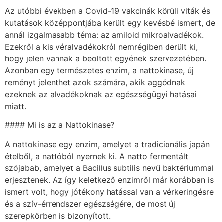
Az utóbbi években a Covid-19 vakcinák körüli viták és
kutatások középpontjába került egy kevésbé ismert, de
annál izgalmasabb téma: az amiloid mikroalvadékok.
Ezekről a kis véralvadékokról nemrégiben derült ki,
hogy jelen vannak a beoltott egyének szervezetében.
Azonban egy természetes enzim, a nattokinase, új
reményt jelenthet azok számára, akik aggódnak
ezeknek az alvadékoknak az egészségügyi hatásai
miatt.
#### Mi is az a Nattokinase?
A nattokinase egy enzim, amelyet a tradicionális japán
ételből, a nattóból nyernek ki. A natto fermentált
szójabab, amelyet a Bacillus subtilis nevű baktériummal
erjesztenek. Az így keletkező enzimről már korábban is
ismert volt, hogy jótékony hatással van a vérkeringésre
és a szív-érrendszer egészségére, de most új
szerepkörben is bizonyított.