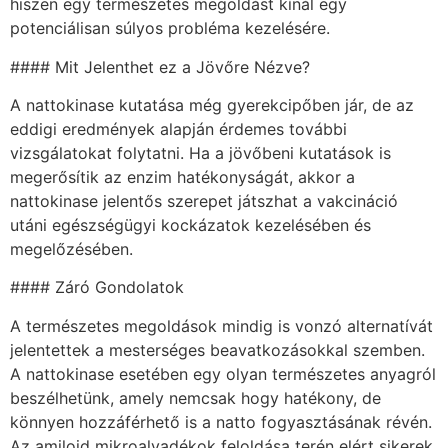
hiszen egy természetes megoldást kínál egy
potenciálisan súlyos probléma kezelésére.
#### Mit Jelenthet ez a Jövőre Nézve?
A nattokinase kutatása még gyerekcipőben jár, de az
eddigi eredmények alapján érdemes további
vizsgálatokat folytatni. Ha a jövőbeni kutatások is
megerősítik az enzim hatékonyságát, akkor a
nattokinase jelentős szerepet játszhat a vakcináció
utáni egészségügyi kockázatok kezelésében és
megelőzésében.
#### Záró Gondolatok
A természetes megoldások mindig is vonzó alternatívát
jelentettek a mesterséges beavatkozásokkal szemben.
A nattokinase esetében egy olyan természetes anyagról
beszélhetünk, amely nemcsak hogy hatékony, de
könnyen hozzáférhető is a natto fogyasztásának révén.
Az amiloid mikroalvadékok feloldása terén elért sikerek