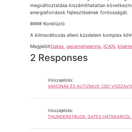
megváltoztatása kiszámíthatatlan következmé
energiaforrások fejlesztésének fontosságát.
#### Konklúzió
A klímaváltozás elleni küzdelem komplex kihí
Megjelölt
Gates
,
geoengineering
,
ICAN
,
kísérl
2 Responses
Visszajelzés:
VAKCINÁK ÉS AUTIZMUS: CDC VISSZAVON
Visszajelzés:
THUNDERSTRUCK: GATES HÁTRAARCOL A