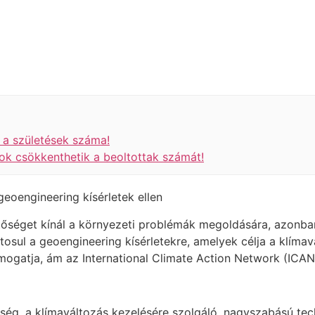
 a születések száma!
ok csökkenthetik a beoltottak számát!
eoengineering kísérletek ellen
séget kínál a környezeti problémák megoldására, azonban e
sul a geoengineering kísérletekre, amelyek célja a klímav
ámogatja, ám az International Climate Action Network (ICAN)
ég, a klímaváltozás kezelésére szolgáló, nagyszabású tec