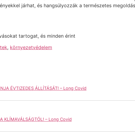
nyekkel járhat, és hangsúlyozzák a természetes megoldáso
vásokat tartogat, és minden érint
etek
,
környezetvédelem
JA ÉVTIZEDES ÁLLÍTÁSÁT! – Long Covid
 KLÍMAVÁLSÁGTÓL! – Long Covid