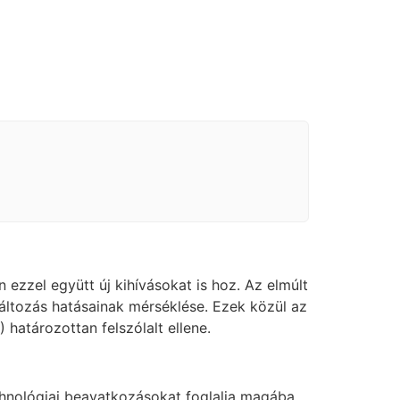
zzel együtt új kihívásokat is hoz. Az elmúlt
áltozás hatásainak mérséklése. Ezek közül az
 határozottan felszólalt ellene.
hnológiai beavatkozásokat foglalja magába.