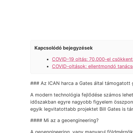
Kapcsolódó bejegyzések
COVID-19 oltás: 70,000-el csökkent
COVID-oltások: ellentmondó tanács
### Az ICAN harca a Gates által támogatott g
A modern technológia fejlődése számos lehető
időszakban egyre nagyobb figyelem összponto
egyik legvitatottabb projektet Bill Gates is t
#### Mi az a geoengineering?
A geoengineering, vagy magyarul földmérnöks