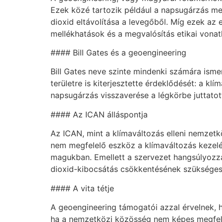
Ezek közé tartozik például a napsugárzás me
dioxid eltávolítása a levegőből. Míg ezek a
mellékhatások és a megvalósítás etikai vonat
#### Bill Gates és a geoengineering
Bill Gates neve szinte mindenki számára isme
területre is kiterjesztette érdeklődését: a kl
napsugárzás visszaverése a légkörbe juttatot
#### Az ICAN álláspontja
Az ICAN, mint a klímaváltozás elleni nemzetk
nem megfelelő eszköz a klímaváltozás kezelé
magukban. Emellett a szervezet hangsúlyozza,
dioxid-kibocsátás csökkentésének szükséges
#### A vita tétje
A geoengineering támogatói azzal érvelnek, h
ha a nemzetközi közösség nem képes megfelel