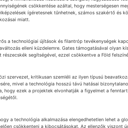
nnyiségének csökkentése azáltal, hogy mesterségesen megv
z elképzelések ígéretesnek tűnhetnek, számos szakértő és 
kozásai miatt.
rős a technológiai újítások és filantróp tevékenységek ka
ímaváltozás elleni küzdelemre. Gates támogatásával olyan kís
t részecskék segítségével, ezzel csökkentve a Föld felszí
özi szervezet, kritikusan szemléli az ilyen típusú beavatko
sére, mivel a technológia hosszú távú hatásai bizonytalan
 hogy ezek a projektek elvonhatják a figyelmet a fenntart
ségétől.
ogy a technológia alkalmazása elengedhetetlen lehet a glo
ően csökkenteni a kibocsátásokat. Az ellenzők viszont úg