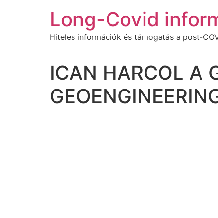
Ugrás
Long-Covid infor
a
tartalomhoz
Hiteles információk és támogatás a post-COV
ICAN HARCOL A 
GEOENGINEERING