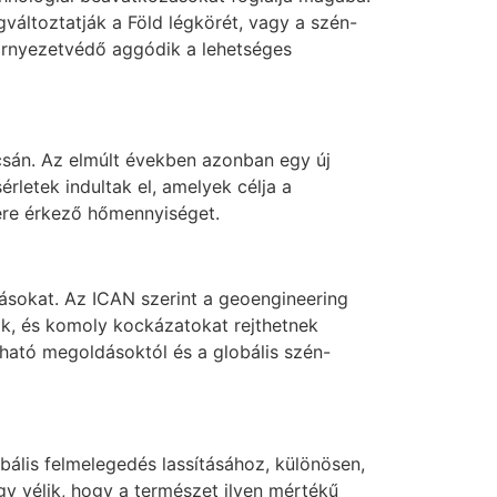
áltoztatják a Föld légkörét, vagy a szén-
környezetvédő aggódik a lehetséges
pcsán. Az elmúlt években azonban egy új
érletek indultak el, amelyek célja a
nére érkező hőmennyiséget.
zásokat. Az ICAN szerint a geoengineering
ok, és komoly kockázatokat rejthetnek
ható megoldásoktól és a globális szén-
bális felmelegedés lassításához, különösen,
y vélik, hogy a természet ilyen mértékű