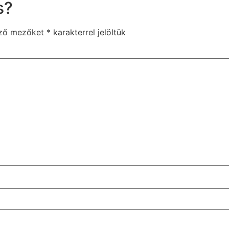
s?
ező mezőket
*
karakterrel jelöltük