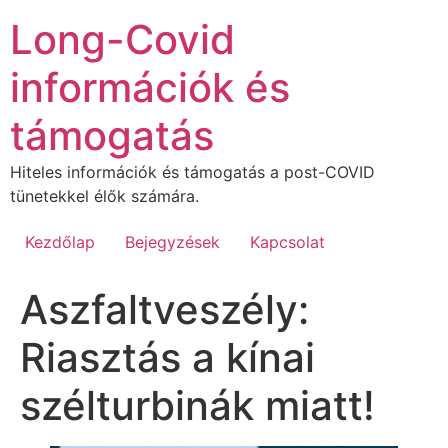
Ugrás
Long-Covid
a
tartalomhoz
információk és
támogatás
Hiteles információk és támogatás a post-COVID
tünetekkel élők számára.
Kezdőlap
Bejegyzések
Kapcsolat
Aszfaltveszély:
Riasztás a kínai
szélturbinák miatt!