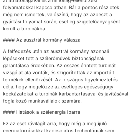
átláthatóságával és a minőség-ellenőrzési
folyamatokkal kapcsolatban. Bár a pontos részletek
még nem ismertek, valószínű, hogy az azbeszt a
gyártási folyamat során, esetleg szigetelőanyagként
került a turbinákba.
#### Az ausztrál kormány válasza
A felfedezés után az ausztrál kormány azonnali
lépéseket tett a szélerőművek biztonságának
garantálása érdekében. Az összes érintett turbinát
vizsgálat alá vonták, és szigorították az importált
termékek ellenőrzését. Az országos figyelmeztetés
célja, hogy megelőzze az esetleges egészségügyi
kockázatokat a turbinák karbantartásával és javításával
foglalkozó munkavállalók számára.
#### Hatások a szélenergia iparra
Ez az eset rávilágít arra, hogy még a megújuló
energiaforrásokkal kapcsolatos technológiák sem