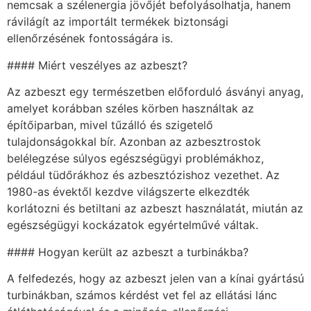
nemcsak a szélenergia jövőjét befolyásolhatja, hanem
rávilágít az importált termékek biztonsági
ellenőrzésének fontosságára is.
#### Miért veszélyes az azbeszt?
Az azbeszt egy természetben előforduló ásványi anyag,
amelyet korábban széles körben használtak az
építőiparban, mivel tűzálló és szigetelő
tulajdonságokkal bír. Azonban az azbesztrostok
belélegzése súlyos egészségügyi problémákhoz,
például tüdőrákhoz és azbesztózishoz vezethet. Az
1980-as évektől kezdve világszerte elkezdték
korlátozni és betiltani az azbeszt használatát, miután az
egészségügyi kockázatok egyértelművé váltak.
#### Hogyan került az azbeszt a turbinákba?
A felfedezés, hogy az azbeszt jelen van a kínai gyártású
turbinákban, számos kérdést vet fel az ellátási lánc