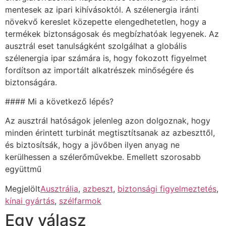
mentesek az ipari kihívásoktól. A szélenergia iránti
növekvő kereslet közepette elengedhetetlen, hogy a
termékek biztonságosak és megbízhatóak legyenek. Az
ausztrál eset tanulságként szolgálhat a globális
szélenergia ipar számára is, hogy fokozott figyelmet
fordítson az importált alkatrészek minőségére és
biztonságára.
#### Mi a következő lépés?
Az ausztrál hatóságok jelenleg azon dolgoznak, hogy
minden érintett turbinát megtisztítsanak az azbeszttől,
és biztosítsák, hogy a jövőben ilyen anyag ne
kerülhessen a szélerőművekbe. Emellett szorosabb
együttmű
Megjelölt
Ausztrália
,
azbeszt
,
biztonsági figyelmeztetés
,
kínai gyártás
,
szélfarmok
Egy válasz