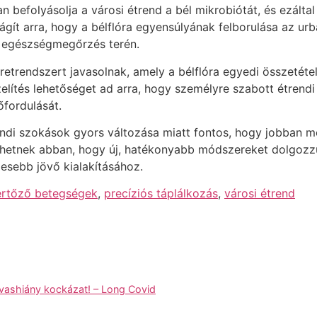
 befolyásolja a városi étrend a bél mikrobiótát, és ezáltal
ágít arra, hogy a bélflóra egyensúlyának felborulása az ur
z egészségmegőrzés terén.
eretrendszert javasolnak, amely a bélflóra egyedi összetét
tés lehetőséget ad arra, hogy személyre szabott étrendi a
fordulását.
ndi szokások gyors változása miatt fontos, hogy jobban m
íthetnek abban, hogy új, hatékonyabb módszereket dolgozzu
esebb jövő kialakításához.
ertőző betegségek
,
precíziós táplálkozás
,
városi étrend
ashiány kockázat! – Long Covid