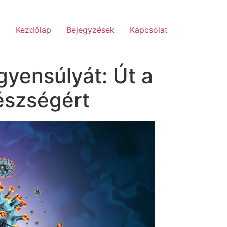
Kezdőlap
Bejegyzések
Kapcsolat
gyensúlyát: Út a
észségért