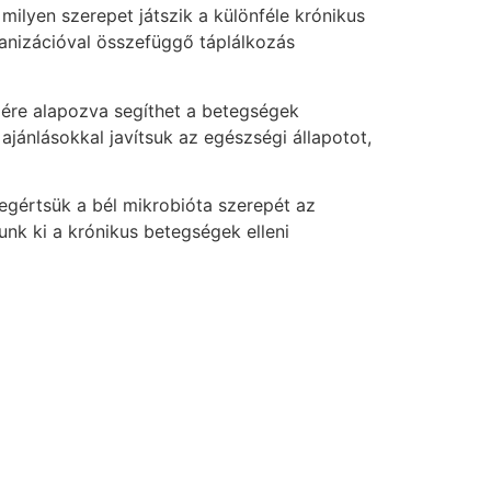
 milyen szerepet játszik a különféle krónikus
banizációval összefüggő táplálkozás
elére alapozva segíthet a betegségek
jánlásokkal javítsuk az egészségi állapotot,
egértsük a bél mikrobióta szerepét az
nk ki a krónikus betegségek elleni