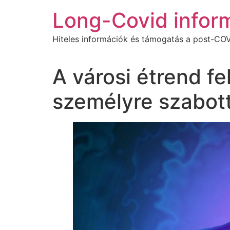
Ugrás
Long-Covid infor
a
tartalomhoz
Hiteles információk és támogatás a post-COV
A városi étrend fe
személyre szabott