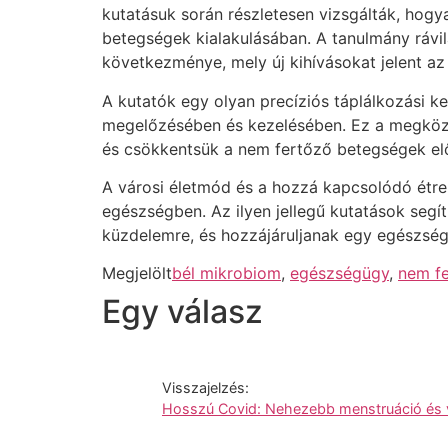
kutatásuk során részletesen vizsgálták, hogyan
betegségek kialakulásában. A tanulmány rávil
következménye, mely új kihívásokat jelent a
A kutatók egy olyan precíziós táplálkozási k
megelőzésében és kezelésében. Ez a megközelí
és csökkentsük a nem fertőző betegségek elő
A városi életmód és a hozzá kapcsolódó étre
egészségben. Az ilyen jellegű kutatások seg
küzdelemre, és hozzájáruljanak egy egészség
Megjelölt
bél mikrobiom
,
egészségügy
,
nem f
Egy válasz
Visszajelzés:
Hosszú Covid: Nehezebb menstruáció és v