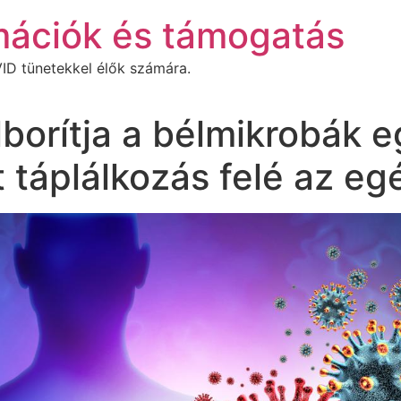
mációk és támogatás
ID tünetekkel élők számára.
lborítja a bélmikrobák e
 táplálkozás felé az eg