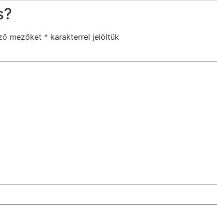
s?
ező mezőket
*
karakterrel jelöltük